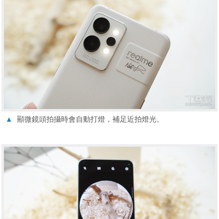
▲
顯微鏡頭拍攝時會自動打燈，補足近拍燈光。