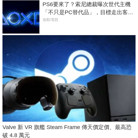
PS6要來了？索尼總裁曝次世代主機
「不只是PC替代品」，目標走出客
廳、進軍電競桌面
遊戲/電競
Valve 新 VR 旗艦 Steam Frame 傳天價定價、最高恐
破 4.8 萬元