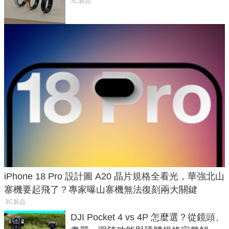
與智慧家電連動功能
3C新品
iPhone 18 Pro 設計圖 A20 晶片規格全看光，華強北山
寨機要起飛了？專家曝山寨機無法復刻兩大關鍵
3C新品
DJI Pocket 4 vs 4P 怎麼選？從鏡頭、