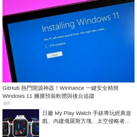
GitHub 熱門開源神器！Winhance 一鍵安全精簡
Windows 11 臃腫預裝軟體與後台追蹤
趨勢
日廠 My Play Watch 手錶專玩經典遊
戲、內建俄羅斯方塊、太空侵略者，
不過竟然不能連手機？