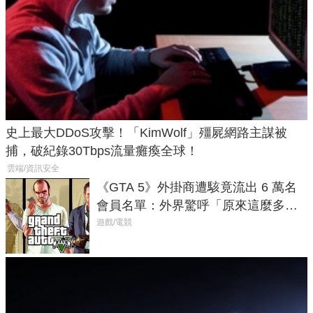
史上最大DDoS攻擊！「KimWolf」殭屍網路主謀被
捕，破紀錄30Tbps流量癱瘓全球！
雲端/資訊安全
《GTA 5》外掛商遭駭竟流出 6 萬名
會員名單：外界驚呼「原來這麼多人
在開掛！」
遊戲/電競