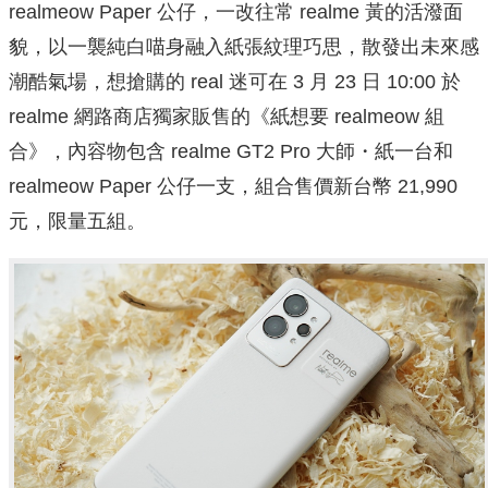
realmeow Paper 公仔，一改往常 realme 黃的活潑面
貌，以一襲純白喵身融入紙張紋理巧思，散發出未來感
潮酷氣場，想搶購的 real 迷可在 3 月 23 日 10:00 於
realme 網路商店獨家販售的《紙想要 realmeow 組
合》，內容物包含 realme GT2 Pro 大師・紙一台和
realmeow Paper 公仔一支，組合售價新台幣 21,990
元，限量五組。