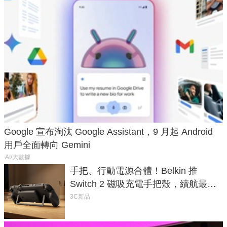
Google 宣布淘汰 Google Assistant，9 月起 Android
用戶全面轉向 Gemini
AI/大數據
手把、行動電源合體！Belkin 推
Switch 2 磁吸充電手把殼，續航最高
延長 1.5 倍
3C新品