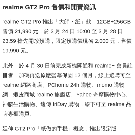
realme GT2 Pro 售價和開賣資訊
realme GT2 Pro 推出「大師・紙」款，12GB+256GB
售價 21,990 元，於 3 月 24 日 10:00 至 3 月 28 日
23:59 搶先開放預購，限定預購價現省 2,000 元，售價
19,990 元。
此外，於 4 月 30 日前完成新機開通和 realme+ 會員註
冊者，加碼再送原廠螢幕保固 12 個月，線上選購可至
realme 網路商店、PChome 24h 購物、momo 購物
網、蝦皮商城 realme 旗艦店、Yahoo 奇摩購物中心、
神腦生活購物、遠傳 friDay 購物，線下可至 realme 品
牌專櫃購買。
延伸 GT2 Pro「紙做的手機」概念，推出限定版