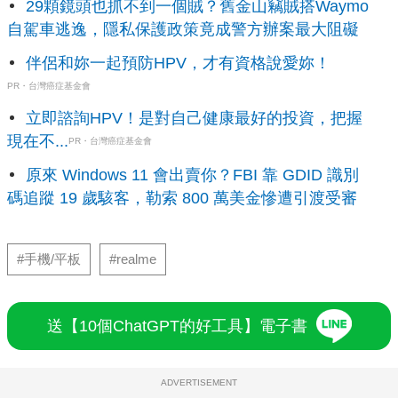
29顆鏡頭也抓不到一個賊？舊金山竊賊搭Waymo
自駕車逃逸，隱私保護政策竟成警方辦案最大阻礙
伴侶和妳一起預防HPV，才有資格說愛妳！
PR・台灣癌症基金會
立即諮詢HPV！是對自己健康最好的投資，把握
現在不...
PR・台灣癌症基金會
原來 Windows 11 會出賣你？FBI 靠 GDID 識別
碼追蹤 19 歲駭客，勒索 800 萬美金慘遭引渡受審
#手機/平板
#realme
送【10個ChatGPT的好工具】電子書
ADVERTISEMENT