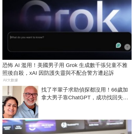
恐怖 AI 濫用！美國男子用 Grok 生成數千張兒童不雅
照後自殺，xAI 因防護失靈與不配合警方遭起訴
AI/大數據
找了半輩子求助偵探都沒用！66歲加
拿大男子靠ChatGPT，成功找回失散
50年家人