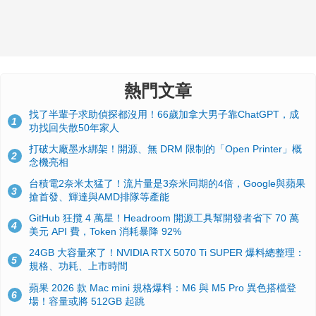
熱門文章
找了半輩子求助偵探都沒用！66歲加拿大男子靠ChatGPT，成
1
功找回失散50年家人
打破大廠墨水綁架！開源、無 DRM 限制的「Open Printer」概
2
念機亮相
台積電2奈米太猛了！流片量是3奈米同期的4倍，Google與蘋果
3
搶首發、輝達與AMD排隊等產能
GitHub 狂攬 4 萬星！Headroom 開源工具幫開發者省下 70 萬
4
美元 API 費，Token 消耗暴降 92%
24GB 大容量來了！NVIDIA RTX 5070 Ti SUPER 爆料總整理：
5
規格、功耗、上市時間
蘋果 2026 款 Mac mini 規格爆料：M6 與 M5 Pro 異色搭檔登
6
場！容量或將 512GB 起跳