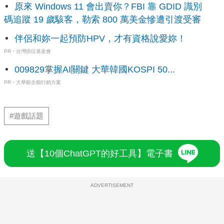
原來 Windows 11 會出賣你？FBI 靠 GDID 識別
碼追蹤 19 歲駭客，勒索 800 萬美金慘遭引渡受審
伴侶和妳一起預防HPV，才有資格說愛妳！
PR・台灣癌症基金會
009829掌握AI關鍵 大華韓國KOSPI 50...
PR・大華銀全能行銷方案
#遊戲話題
送【10個ChatGPT的好工具】電子書
ADVERTISEMENT