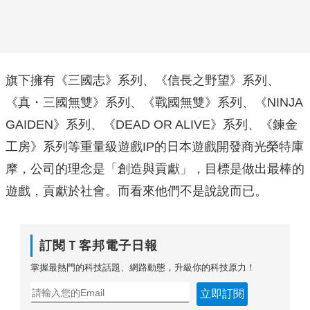
旗下擁有《三國志》系列、《信長之野望》系列、
《真・三國無雙》系列、《戰國無雙》系列、《NINJA
GAIDEN》系列、《DEAD OR ALIVE》系列、《鍊金
工房》系列等重量級遊戲IP的日本遊戲開發商光榮特庫
摩，公司的理念是「創造與貢獻」，目標是做出最棒的
遊戲，貢獻於社會。而看來他們不是說說而已。
訂閱Ｔ客邦電子日報
掌握最熱門的科技話題、網路動態，升級你的科技原力！
立即訂閱