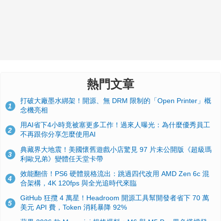
熱門文章
打破大廠墨水綁架！開源、無 DRM 限制的「Open Printer」概
1
念機亮相
用AI省下4小時竟被塞更多工作！過來人曝光：為什麼優秀員工
2
不再跟你分享怎麼使用AI
典藏界大地震！美國懷舊遊戲小店驚見 97 片未公開版《超級瑪
3
利歐兄弟》變體任天堂卡帶
效能翻倍！PS6 硬體規格流出：跳過四代改用 AMD Zen 6c 混
4
合架構，4K 120fps 與全光追時代來臨
GitHub 狂攬 4 萬星！Headroom 開源工具幫開發者省下 70 萬
5
美元 API 費，Token 消耗暴降 92%