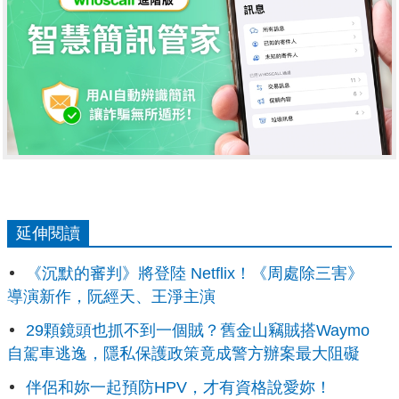
延伸閱讀
《沉默的審判》將登陸 Netflix！《周處除三害》
導演新作，阮經天、王淨主演
29顆鏡頭也抓不到一個賊？舊金山竊賊搭Waymo
自駕車逃逸，隱私保護政策竟成警方辦案最大阻礙
伴侶和妳一起預防HPV，才有資格說愛妳！