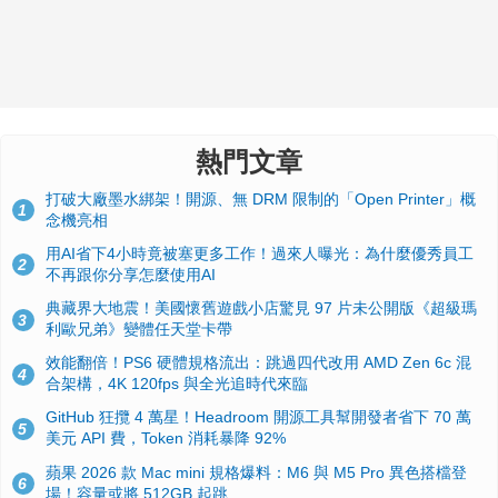
熱門文章
打破大廠墨水綁架！開源、無 DRM 限制的「Open Printer」概
1
念機亮相
用AI省下4小時竟被塞更多工作！過來人曝光：為什麼優秀員工
2
不再跟你分享怎麼使用AI
典藏界大地震！美國懷舊遊戲小店驚見 97 片未公開版《超級瑪
3
利歐兄弟》變體任天堂卡帶
效能翻倍！PS6 硬體規格流出：跳過四代改用 AMD Zen 6c 混
4
合架構，4K 120fps 與全光追時代來臨
GitHub 狂攬 4 萬星！Headroom 開源工具幫開發者省下 70 萬
5
美元 API 費，Token 消耗暴降 92%
蘋果 2026 款 Mac mini 規格爆料：M6 與 M5 Pro 異色搭檔登
6
場！容量或將 512GB 起跳