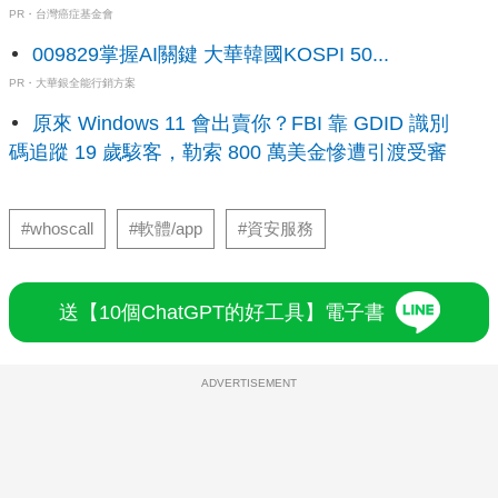
PR・台灣癌症基金會
009829掌握AI關鍵 大華韓國KOSPI 50...
PR・大華銀全能行銷方案
原來 Windows 11 會出賣你？FBI 靠 GDID 識別
碼追蹤 19 歲駭客，勒索 800 萬美金慘遭引渡受審
#whoscall
#軟體/app
#資安服務
送【10個ChatGPT的好工具】電子書
ADVERTISEMENT