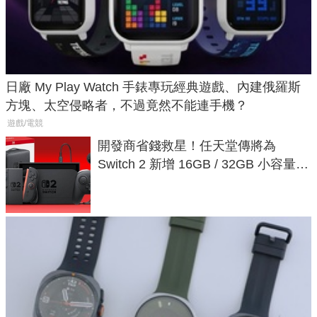
日廠 My Play Watch 手錶專玩經典遊戲、內建俄羅斯
方塊、太空侵略者，不過竟然不能連手機？
遊戲/電競
開發商省錢救星！任天堂傳將為
Switch 2 新增 16GB / 32GB 小容量遊
戲卡的選擇