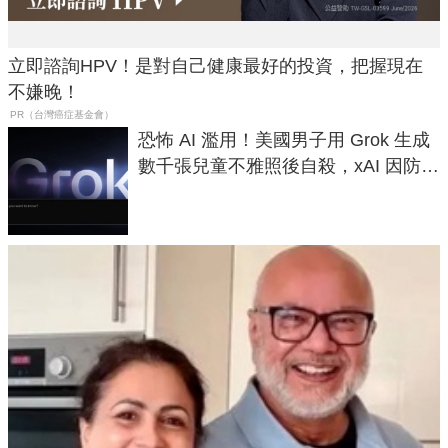
立即諮詢HPV！是對自己健康最好的投資，把握現在
不嫌晚！
PR（台灣癌症基金會）
恐怖 AI 濫用！美國男子用 Grok 生成
數千張兒童不雅照後自殺，xAI 因防護
失靈與不配合警方遭起訴