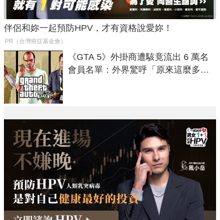
伴侶和妳一起預防HPV，才有資格說愛妳！
PR（台灣癌症基金會）
《GTA 5》外掛商遭駭竟流出 6 萬名
會員名單：外界驚呼「原來這麼多人
在開掛！」