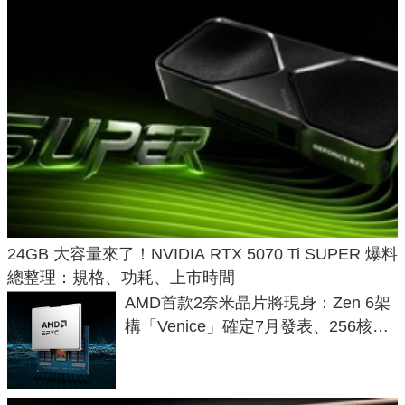
24GB 大容量來了！NVIDIA RTX 5070 Ti SUPER 爆料
總整理：規格、功耗、上市時間
AMD首款2奈米晶片將現身：Zen 6架
構「Venice」確定7月發表、256核心
效能大噴發70%