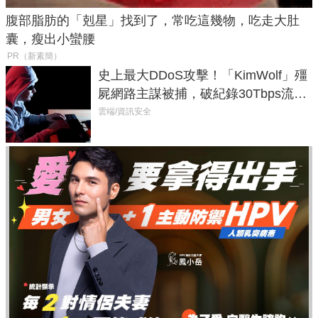
腹部脂肪的「剋星」找到了，常吃這幾物，吃走大肚
囊，瘦出小蠻腰
PR（新素簡）
史上最大DDoS攻擊！「KimWolf」殭
屍網路主謀被捕，破紀錄30Tbps流量
癱瘓全球！
雲端/資訊安全