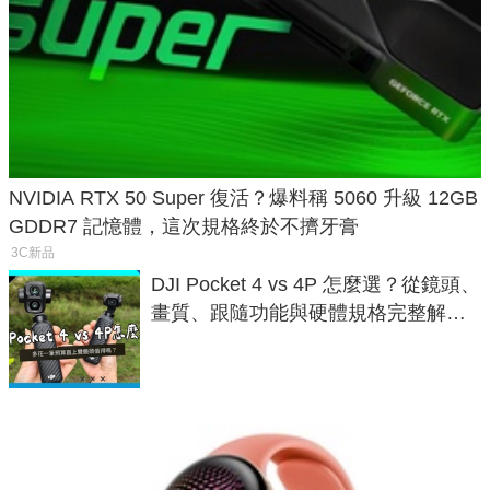
NVIDIA RTX 50 Super 復活？爆料稱 5060 升級 12GB
GDDR7 記憶體，這次規格終於不擠牙膏
3C新品
DJI Pocket 4 vs 4P 怎麼選？從鏡頭、
畫質、跟隨功能與硬體規格完整解
析，一次看懂兩台差異