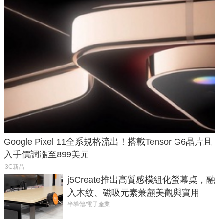
Google Pixel 11全系規格流出！搭載Tensor G6晶片且
入手價調漲至899美元
3C新品
j5Create推出高質感模組化螢幕桌，融
入木紋、磁吸元素兼顧美觀與實用
半導體/電子產業