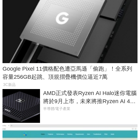
Google Pixel 11價格配色遭亞馬遜「偷跑」！全系列
容量256GB起跳、頂規摺疊機價位逼近7萬
3C新品
AMD正式發表Ryzen AI Halo迷你電腦
將於9月上市，未來將推Ryzen AI 400
Max系列處理器與對應升級版
半導體/電子產業