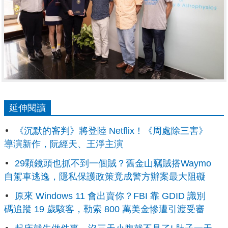
延伸閱讀
《沉默的審判》將登陸 Netflix！《周處除三害》
導演新作，阮經天、王淨主演
29顆鏡頭也抓不到一個賊？舊金山竊賊搭Waymo
自駕車逃逸，隱私保護政策竟成警方辦案最大阻礙
原來 Windows 11 會出賣你？FBI 靠 GDID 識別
碼追蹤 19 歲駭客，勒索 800 萬美金慘遭引渡受審