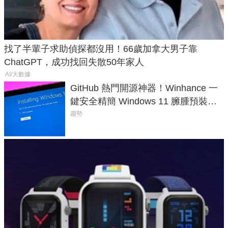
找了半輩子求助偵探都沒用！66歲加拿大男子靠
ChatGPT，成功找回失散50年家人
AI/大數據
GitHub 熱門開源神器！Winhance 一
鍵安全精簡 Windows 11 臃腫預裝軟
體與後台追蹤
趨勢