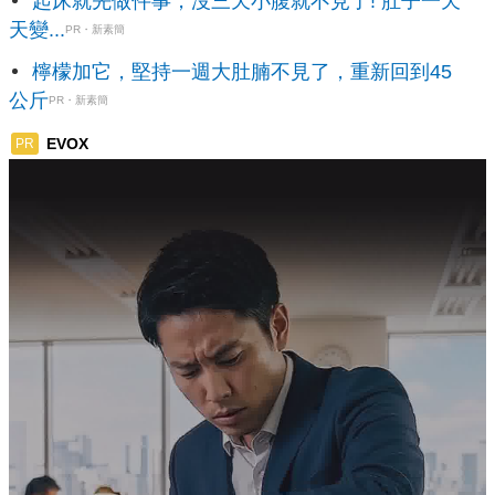
起床就先做件事，沒三天小腹就不見了! 肚子一天
天變...
PR・新素簡
檸檬加它，堅持一週大肚腩不見了，重新回到45
公斤
PR・新素簡
EVOX
PR