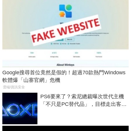
Google搜尋首位竟然是假的！超過70款熱門Windows
軟體爆「山寨官網」危機
雲端/資訊安全
PS6要來了？索尼總裁曝次世代主機
「不只是PC替代品」，目標走出客
廳、進軍電競桌面