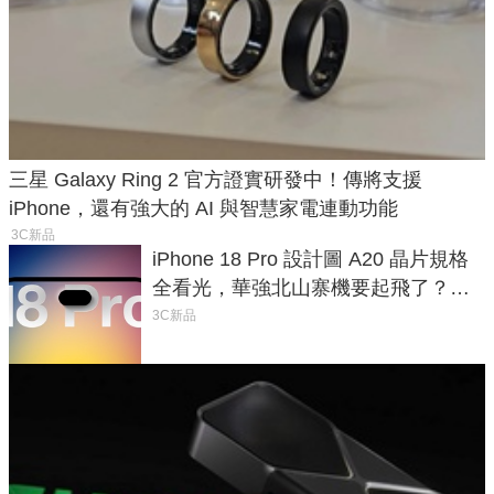
三星 Galaxy Ring 2 官方證實研發中！傳將支援
iPhone，還有強大的 AI 與智慧家電連動功能
3C新品
iPhone 18 Pro 設計圖 A20 晶片規格
全看光，華強北山寨機要起飛了？專
家曝山寨機無法復刻兩大關鍵
3C新品