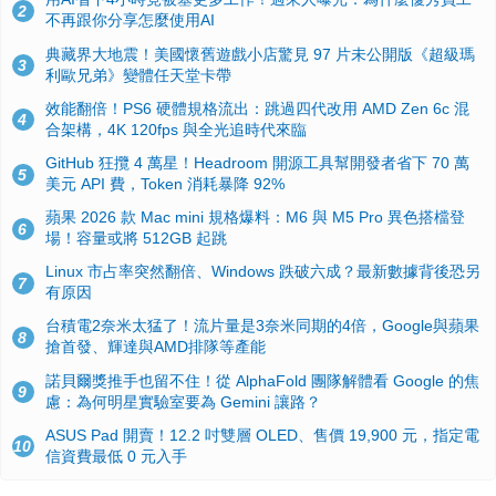
2
不再跟你分享怎麼使用AI
典藏界大地震！美國懷舊遊戲小店驚見 97 片未公開版《超級瑪
3
利歐兄弟》變體任天堂卡帶
效能翻倍！PS6 硬體規格流出：跳過四代改用 AMD Zen 6c 混
4
合架構，4K 120fps 與全光追時代來臨
GitHub 狂攬 4 萬星！Headroom 開源工具幫開發者省下 70 萬
5
美元 API 費，Token 消耗暴降 92%
蘋果 2026 款 Mac mini 規格爆料：M6 與 M5 Pro 異色搭檔登
6
場！容量或將 512GB 起跳
Linux 市占率突然翻倍、Windows 跌破六成？最新數據背後恐另
7
有原因
台積電2奈米太猛了！流片量是3奈米同期的4倍，Google與蘋果
8
搶首發、輝達與AMD排隊等產能
諾貝爾獎推手也留不住！從 AlphaFold 團隊解體看 Google 的焦
9
慮：為何明星實驗室要為 Gemini 讓路？
ASUS Pad 開賣！12.2 吋雙層 OLED、售價 19,900 元，指定電
10
信資費最低 0 元入手