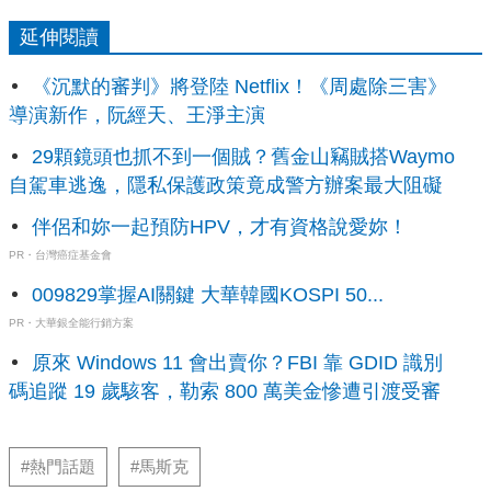
延伸閱讀
《沉默的審判》將登陸 Netflix！《周處除三害》
導演新作，阮經天、王淨主演
29顆鏡頭也抓不到一個賊？舊金山竊賊搭Waymo
自駕車逃逸，隱私保護政策竟成警方辦案最大阻礙
伴侶和妳一起預防HPV，才有資格說愛妳！
PR・台灣癌症基金會
009829掌握AI關鍵 大華韓國KOSPI 50...
PR・大華銀全能行銷方案
原來 Windows 11 會出賣你？FBI 靠 GDID 識別
碼追蹤 19 歲駭客，勒索 800 萬美金慘遭引渡受審
#熱門話題
#馬斯克