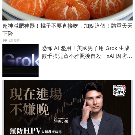
超神減肥神器！橘子不要直接吃，加點這個！體重天天
下降
PR（新素簡）
恐怖 AI 濫用！美國男子用 Grok 生成
數千張兒童不雅照後自殺，xAI 因防護
失靈與不配合警方遭起訴