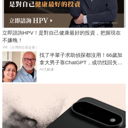
立即諮詢HPV！是對自己健康最好的投資，把握現在
不嫌晚！
PR（台灣癌症基金會）
找了半輩子求助偵探都沒用！66歲加
拿大男子靠ChatGPT，成功找回失散
50年家人
AI/大數據