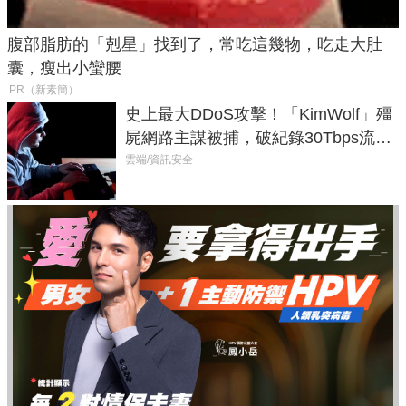
腹部脂肪的「剋星」找到了，常吃這幾物，吃走大肚
囊，瘦出小蠻腰
PR（新素簡）
史上最大DDoS攻擊！「KimWolf」殭
屍網路主謀被捕，破紀錄30Tbps流量
癱瘓全球！
雲端/資訊安全