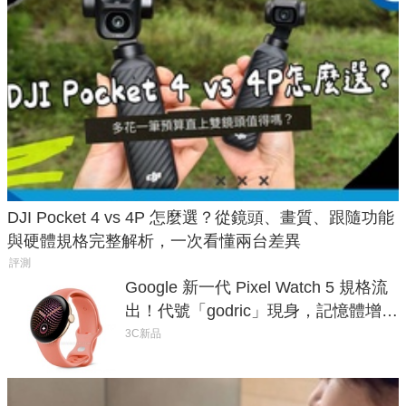
DJI Pocket 4 vs 4P 怎麼選？從鏡頭、畫質、跟隨功能
與硬體規格完整解析，一次看懂兩台差異
評測
Google 新一代 Pixel Watch 5 規格流
出！代號「godric」現身，記憶體增強
鎖定 AI 應用
3C新品