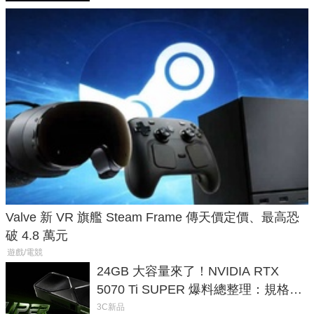
Valve 新 VR 旗艦 Steam Frame 傳天價定價、最高恐
破 4.8 萬元
遊戲/電競
24GB 大容量來了！NVIDIA RTX
5070 Ti SUPER 爆料總整理：規格、
功耗、上市時間
3C新品