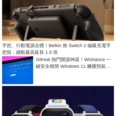
手把、行動電源合體！Belkin 推 Switch 2 磁吸充電手
把殼，續航最高延長 1.5 倍
GitHub 熱門開源神器！Winhance 一
鍵安全精簡 Windows 11 臃腫預裝軟
體與後台追蹤