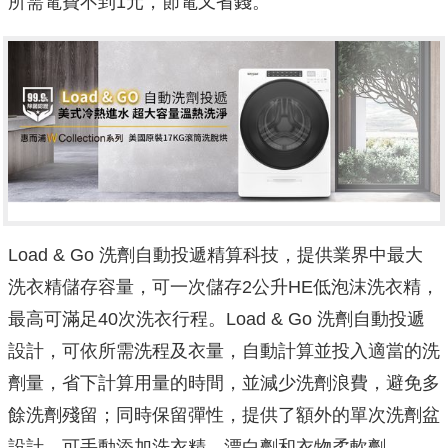
所需電費不到1元，節電又省錢。
Load & Go 洗劑自動投遞精算科技，提供業界中最大
洗衣精儲存容量，
可一次儲存2公升HE低泡沫洗衣精，
最高可滿足40次洗衣行程。Load & Go 洗劑自動投遞
設計，可依所需洗程及衣量，自動計算並投入適當
的洗
劑量，省下計算用量的時間，並減少洗劑浪費，
避免多
餘洗劑殘留；同時保留彈性，提供了額外的單次洗劑盆
設計，
可手動添加洗衣精、漂白劑和衣物柔軟劑。