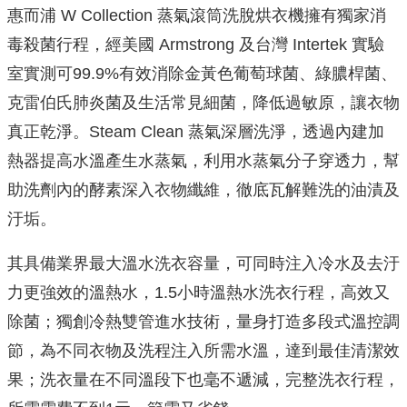
惠而浦 W Collection 蒸氣滾筒洗脫烘衣機擁有獨家消
毒殺菌行程，經美國 Armstrong 及台灣 Inte
rtek 實驗
室實測可99.9%有效消除金黃色葡萄球菌、
綠膿桿菌、
克雷伯氏肺炎菌及生活常見細菌，降低過敏原，
讓衣物
真正乾淨。Steam Clean 蒸氣深層洗淨，透過內建加
熱器提高水溫產生水蒸氣，
利用水蒸氣分子穿透力，幫
助洗劑內的酵素深入衣物纖維，
徹底瓦解難洗的油漬及
汙垢。
其具備業界最大溫水洗衣容量，
可同時注入冷水及去汙
力更強效的溫熱水，1.5小時溫熱水洗衣行
程，高效又
除菌；獨創冷熱雙管進水技術，
量身打造多段式溫控調
節，為不同衣物及洗程注入所需水溫，
達到最佳清潔效
果；洗衣量在不同溫段下也毫不遞減，完整洗衣行程
，