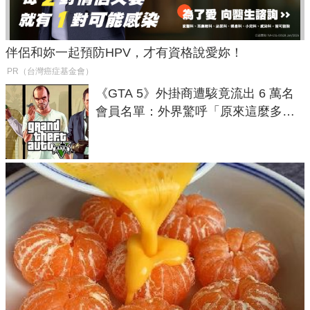
伴侶和妳一起預防HPV，才有資格說愛妳！
PR（台灣癌症基金會）
《GTA 5》外掛商遭駭竟流出 6 萬名
會員名單：外界驚呼「原來這麼多人
在開掛！」