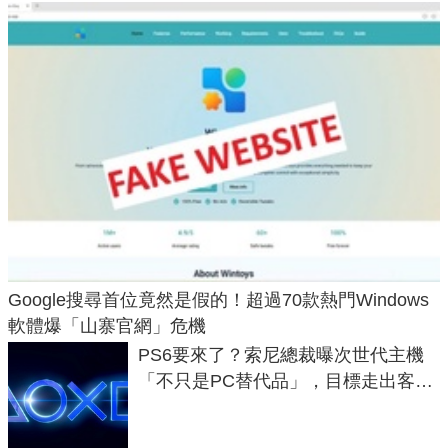
Google搜尋首位竟然是假的！超過70款熱門Windows
軟體爆「山寨官網」危機
PS6要來了？索尼總裁曝次世代主機
「不只是PC替代品」，目標走出客
廳、進軍電競桌面