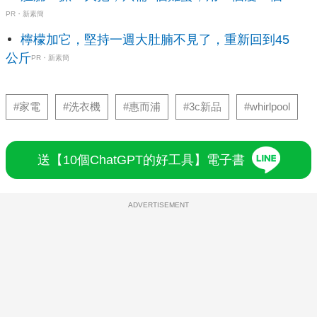
PR・新素簡
檸檬加它，堅持一週大肚腩不見了，重新回到45
公斤
PR・新素簡
#家電
#洗衣機
#惠而浦
#3c新品
#whirlpool
送【10個ChatGPT的好工具】電子書
ADVERTISEMENT