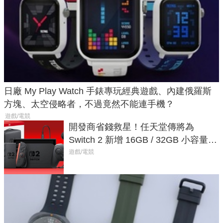
日廠 My Play Watch 手錶專玩經典遊戲、內建俄羅斯
方塊、太空侵略者，不過竟然不能連手機？
遊戲/電競
開發商省錢救星！任天堂傳將為
Switch 2 新增 16GB / 32GB 小容量遊
戲卡的選擇
遊戲/電競