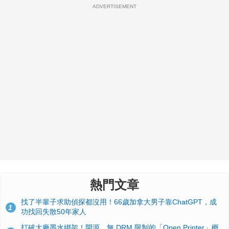
ADVERTISEMENT
熱門文章
找了半輩子求助偵探都沒用！66歲加拿大男子靠ChatGPT，成
1
功找回失散50年家人
打破大廠墨水綁架！開源、無 DRM 限制的「Open Printer」概