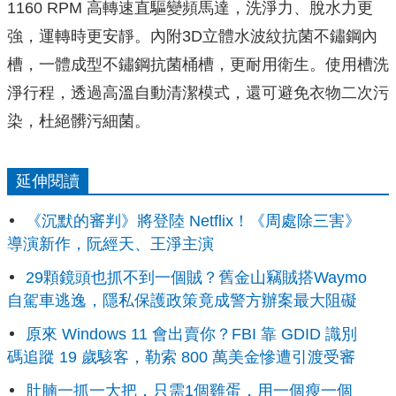
1160 RPM 高轉速直驅變頻馬達，洗淨力、脫水力更
強，運轉時更安靜。內附3D立體水波紋抗菌不鏽鋼內
槽，
一體成型不鏽鋼抗菌桶槽，更耐用衛生。
使用槽洗
淨行程，透過高溫自動清潔模式，還可避免衣物二次污
染，
杜絕髒污細菌。
延伸閱讀
《沉默的審判》將登陸 Netflix！《周處除三害》
導演新作，阮經天、王淨主演
29顆鏡頭也抓不到一個賊？舊金山竊賊搭Waymo
自駕車逃逸，隱私保護政策竟成警方辦案最大阻礙
原來 Windows 11 會出賣你？FBI 靠 GDID 識別
碼追蹤 19 歲駭客，勒索 800 萬美金慘遭引渡受審
肚腩一抓一大把，只需1個雞蛋，用一個瘦一個