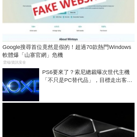
Google搜尋首位竟然是假的！超過70款熱門Windows
軟體爆「山寨官網」危機
雲端/資訊安全
PS6要來了？索尼總裁曝次世代主機
「不只是PC替代品」，目標走出客
廳、進軍電競桌面