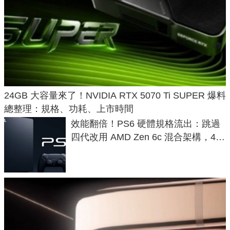
24GB 大容量來了！NVIDIA RTX 5070 Ti SUPER 爆料
總整理：規格、功耗、上市時間
效能翻倍！PS6 硬體規格流出：跳過
四代改用 AMD Zen 6c 混合架構，4K
120fps 與全光追時代來臨