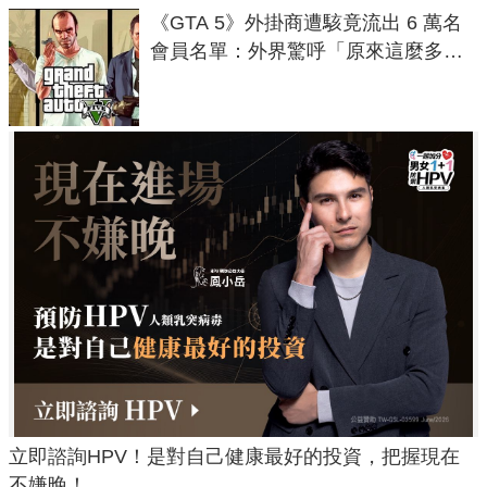
《GTA 5》外掛商遭駭竟流出 6 萬名
會員名單：外界驚呼「原來這麼多人
在開掛！」
立即諮詢HPV！是對自己健康最好的投資，把握現在
不嫌晚！