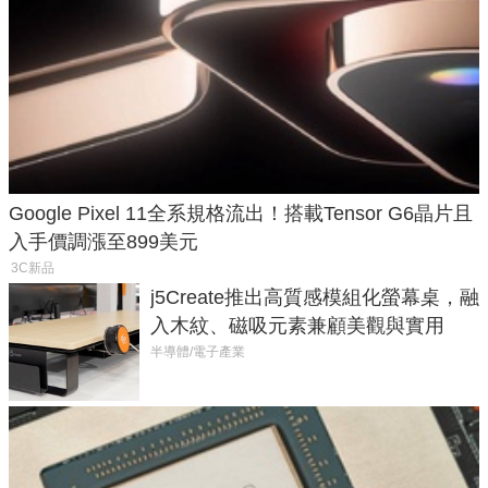
Google Pixel 11全系規格流出！搭載Tensor G6晶片且
入手價調漲至899美元
3C新品
j5Create推出高質感模組化螢幕桌，融
入木紋、磁吸元素兼顧美觀與實用
半導體/電子產業