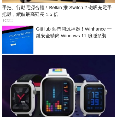
手把、行動電源合體！Belkin 推 Switch 2 磁吸充電手
把殼，續航最高延長 1.5 倍
3C新品
GitHub 熱門開源神器！Winhance 一
鍵安全精簡 Windows 11 臃腫預裝軟
體與後台追蹤