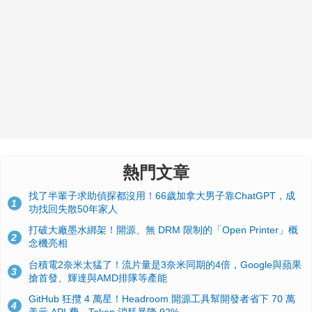
熱門文章
找了半輩子求助偵探都沒用！66歲加拿大男子靠ChatGPT，成
1
功找回失散50年家人
打破大廠墨水綁架！開源、無 DRM 限制的「Open Printer」概
2
念機亮相
台積電2奈米太猛了！流片量是3奈米同期的4倍，Google與蘋果
3
搶首發、輝達與AMD排隊等產能
GitHub 狂攬 4 萬星！Headroom 開源工具幫開發者省下 70 萬
4
美元 API 費，Token 消耗暴降 92%