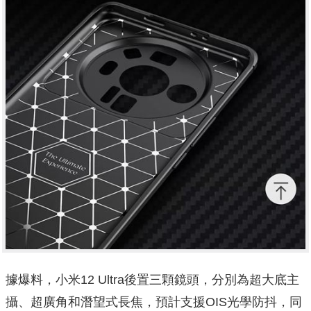
據爆料，小米12 Ultra後置三顆鏡頭，分別為超大底主
攝、超廣角和潛望式長焦，預計支援OIS光學防抖，同