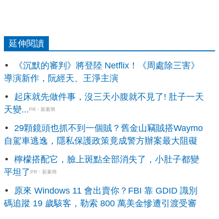
延伸閱讀
《沉默的審判》將登陸 Netflix！《周處除三害》
導演新作，阮經天、王淨主演
起床就先做件事，沒三天小腹就不見了! 肚子一天
天變...
PR・新素簡
29顆鏡頭也抓不到一個賊？舊金山竊賊搭Waymo
自駕車逃逸，隱私保護政策竟成警方辦案最大阻礙
檸檬搭配它，臉上斑點全部消失了，小肚子都變
平坦了
PR・新素簡
原來 Windows 11 會出賣你？FBI 靠 GDID 識別
碼追蹤 19 歲駭客，勒索 800 萬美金慘遭引渡受審