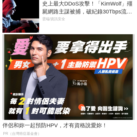
史上最大DDoS攻擊！「KimWolf」殭
屍網路主謀被捕，破紀錄30Tbps流量
癱瘓全球！
雲端/資訊安全
伴侶和妳一起預防HPV，才有資格說愛妳！
PR（台灣癌症基金會）