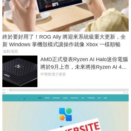
終於要好用了！ROG Ally 將迎來系統級重大更新，全
新 Windows 掌機殼模式讓操作就像 Xbox 一樣順暢
遊戲/電競
AMD正式發表Ryzen AI Halo迷你電腦
將於9月上市，未來將推Ryzen AI 400
Max系列處理器與對應升級版
半導體/電子產業