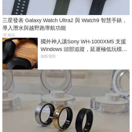
三星發表 Galaxy Watch Ultra2 與 Watch9 智慧手錶，
導入潛水與越野跑導航功能
3C新品
國外神人讓Sony WH-1000XM5 支援
Windows 頭部追蹤，延遲極低玩模擬
飛行超有感
遊戲/電競