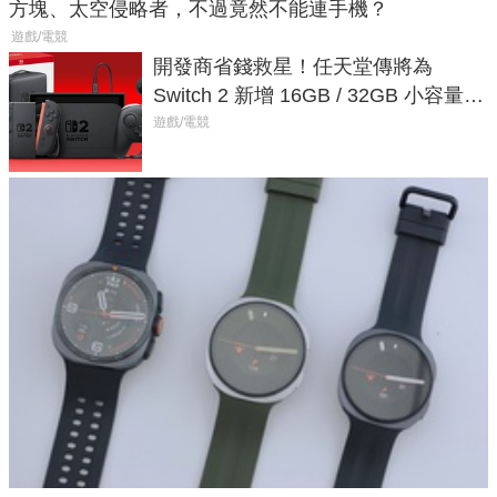
方塊、太空侵略者，不過竟然不能連手機？
遊戲/電競
開發商省錢救星！任天堂傳將為
Switch 2 新增 16GB / 32GB 小容量遊
戲卡的選擇
遊戲/電競