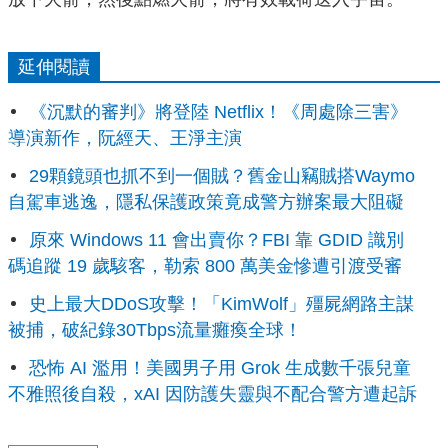
延伸閱讀
《沉默的審判》將登陸 Netflix！《周處除三害》
導演新作，阮經天、王淨主演
29顆鏡頭也抓不到一個賊？舊金山竊賊搭Waymo
自駕車逃逸，隱私保護政策竟成警方辦案最大阻礙
原來 Windows 11 會出賣你？FBI 靠 GDID 識別
碼追蹤 19 歲駭客，勒索 800 萬美金慘遭引渡受審
史上最大DDoS攻擊！「KimWolf」殭屍網路主謀
被捕，破紀錄30Tbps流量癱瘓全球！
恐怖 AI 濫用！美國男子用 Grok 生成數千張兒童
不雅照後自殺，xAI 因防護失靈與不配合警方遭起訴