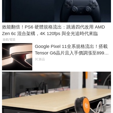
效能翻倍！PS6 硬體規格流出：跳過四代改用 AMD
Zen 6c 混合架構，4K 120fps 與全光追時代來臨
遊戲/電競
Google Pixel 11全系規格流出！搭載
Tensor G6晶片且入手價調漲至899美
元
3C新品