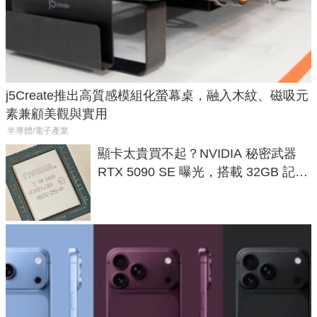
j5Create推出高質感模組化螢幕桌，融入木紋、磁吸元
素兼顧美觀與實用
半導體/電子產業
顯卡太貴買不起？NVIDIA 秘密武器
RTX 5090 SE 曝光，搭載 32GB 記憶
體