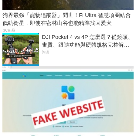
狗界最強「寵物追蹤器」問世！Fi Ultra 智慧項圈結合
低軌衛星，即使在密林山谷也能精準找回愛犬
3C新品
DJI Pocket 4 vs 4P 怎麼選？從鏡頭、
畫質、跟隨功能與硬體規格完整解
析，一次看懂兩台差異
評測