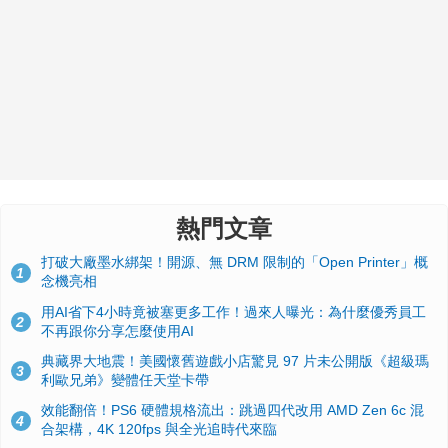
熱門文章
打破大廠墨水綁架！開源、無 DRM 限制的「Open Printer」概
1
念機亮相
用AI省下4小時竟被塞更多工作！過來人曝光：為什麼優秀員工
2
不再跟你分享怎麼使用AI
典藏界大地震！美國懷舊遊戲小店驚見 97 片未公開版《超級瑪
3
利歐兄弟》變體任天堂卡帶
效能翻倍！PS6 硬體規格流出：跳過四代改用 AMD Zen 6c 混
4
合架構，4K 120fps 與全光追時代來臨