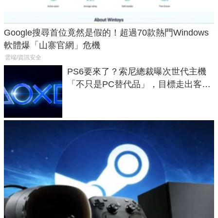
Google搜尋首位竟然是假的！超過70款熱門Windows
軟體爆「山寨官網」危機
雲端/資訊安全
PS6要來了？索尼總裁曝次世代主機
「不只是PC替代品」，目標走出客
廳、進軍電競桌面