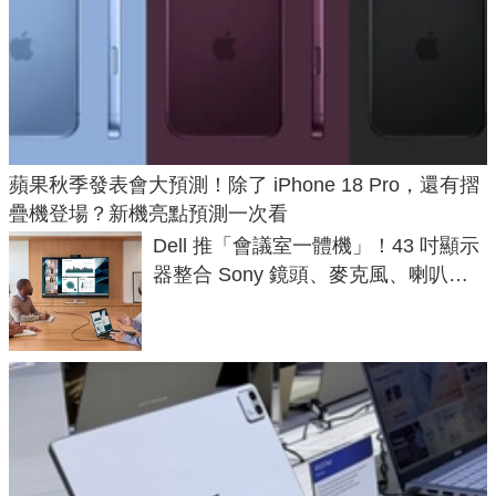
蘋果秋季發表會大預測！除了 iPhone 18 Pro，還有摺
疊機登場？新機亮點預測一次看
Dell 推「會議室一體機」！43 吋顯示
器整合 Sony 鏡頭、麥克風、喇叭，
一條 USB-C 就能開會