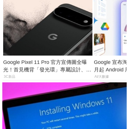
Google Pixel 11 Pro 官方宣傳圖全曝
Google 宣布淘汰 
光！首見機背「發光環」專屬設計、
月起 Android
120 倍變焦挑戰攝影極限
3C新品
AI/大數據