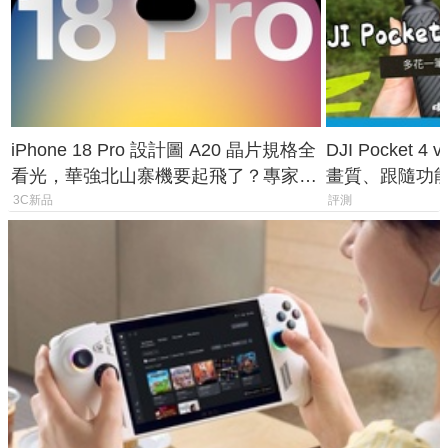
iPhone 18 Pro 設計圖 A20 晶片規格全
DJI Pocket
看光，華強北山寨機要起飛了？專家曝
畫質、跟隨功
山寨機無法復刻兩大關鍵
一次看懂兩台
3C新品
評測