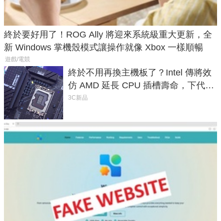
終於要好用了！ROG Ally 將迎來系統級重大更新，全
新 Windows 掌機殼模式讓操作就像 Xbox 一樣順暢
遊戲/電競
終於不用再換主機板了？Intel 傳將效
仿 AMD 延長 CPU 插槽壽命，下代
LGA 1954 至少能戰三代
3C新品