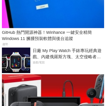
GitHub 熱門開源神器！Winhance 一鍵安全精簡
Windows 11 臃腫預裝軟體與後台追蹤
趨勢
日廠 My Play Watch 手錶專玩經典遊
戲、內建俄羅斯方塊、太空侵略者，
不過竟然不能連手機？
遊戲/電競