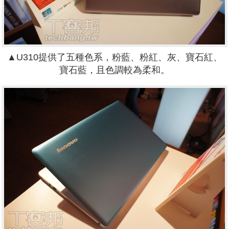
▲U310提供了五種色系，粉藍、粉紅、灰、寶石紅、
寶石藍，且色調較為柔和。