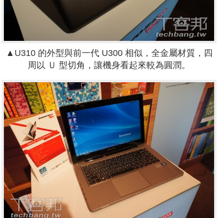
▲U310 的外型與前一代 U300 相似，全金屬材質，四
周以 Ｕ 型切角，讓機身看起來較為圓潤。