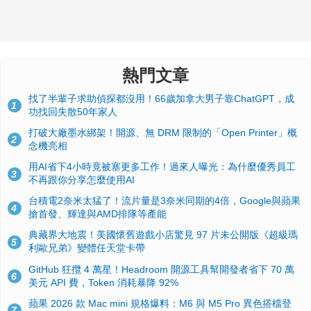
熱門文章
找了半輩子求助偵探都沒用！66歲加拿大男子靠ChatGPT，成
1
功找回失散50年家人
打破大廠墨水綁架！開源、無 DRM 限制的「Open Printer」概
2
念機亮相
用AI省下4小時竟被塞更多工作！過來人曝光：為什麼優秀員工
3
不再跟你分享怎麼使用AI
台積電2奈米太猛了！流片量是3奈米同期的4倍，Google與蘋果
4
搶首發、輝達與AMD排隊等產能
典藏界大地震！美國懷舊遊戲小店驚見 97 片未公開版《超級瑪
5
利歐兄弟》變體任天堂卡帶
GitHub 狂攬 4 萬星！Headroom 開源工具幫開發者省下 70 萬
6
美元 API 費，Token 消耗暴降 92%
蘋果 2026 款 Mac mini 規格爆料：M6 與 M5 Pro 異色搭檔登
7