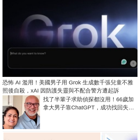
恐怖 AI 濫用！美國男子用 Grok 生成數千張兒童不雅
照後自殺，xAI 因防護失靈與不配合警方遭起訴
找了半輩子求助偵探都沒用！66歲加
拿大男子靠ChatGPT，成功找回失散
50年家人