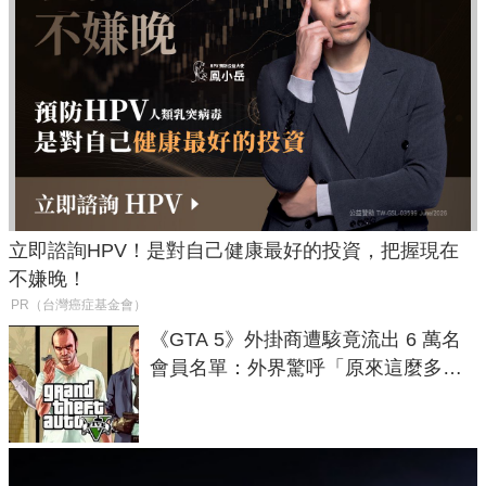
立即諮詢HPV！是對自己健康最好的投資，把握現在
不嫌晚！
PR（台灣癌症基金會）
《GTA 5》外掛商遭駭竟流出 6 萬名
會員名單：外界驚呼「原來這麼多人
在開掛！」