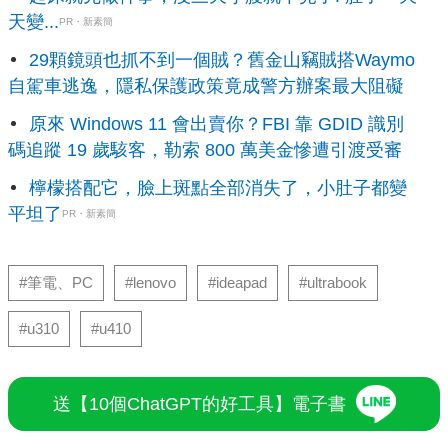
天變...
PR・新素簡
29顆鏡頭也抓不到一個賊？舊金山竊賊搭Waymo
自駕車逃逸，隱私保護政策竟成警方辦案最大阻礙
原來 Windows 11 會出賣你？FBI 靠 GDID 識別
碼追蹤 19 歲駭客，勒索 800 萬美金慘遭引渡受審
檸檬搭配它，臉上斑點全部消失了，小肚子都變
平坦了
PR・新素簡
#筆電、PC
#lenovo
#ideapad
#ultrabook
#u310
#u410
送【10個ChatGPT的好工具】電子書