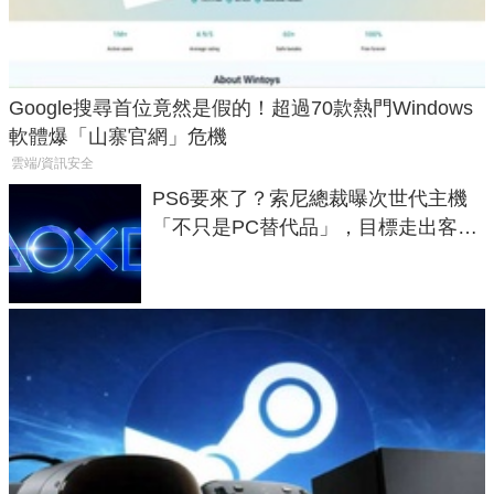
Google搜尋首位竟然是假的！超過70款熱門Windows
軟體爆「山寨官網」危機
雲端/資訊安全
PS6要來了？索尼總裁曝次世代主機
「不只是PC替代品」，目標走出客
廳、進軍電競桌面