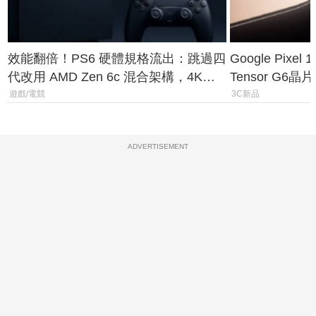
效能翻倍！PS6 硬體規格流出：跳過四
Google Pix
代改用 AMD Zen 6c 混合架構，4K
Tensor G6
120fps 與全光追時代來臨
元
遊戲/電競
3C新品
ADVERTISEMENT