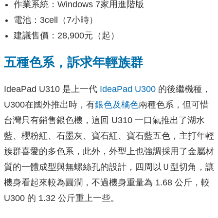
作業系統：Windows 7家用進階版
電池：3cell（7小時）
建議售價：28,900元（起）
五種色系，訴求年輕族群
IdeaPad U310 是上一代
IdeaPad U300
的後繼機種，
U300在國外推出時，有
銀色及橘色
兩種色系，但可惜
台灣只有銷售銀色機，這回 U310 一口氣推出了湖水
藍、櫻粉紅、石墨灰、寶石紅、寶石藍五色，主打年輕
族群喜愛的多色系，此外，外型上也強調採用了金屬材
質的一體成型與無螺絲孔的設計，四周以Ｕ型切角，讓
機身看起來較為圓潤，不過機身重量為 1.68 公斤，較
U300 的 1.32 公斤重上一些。