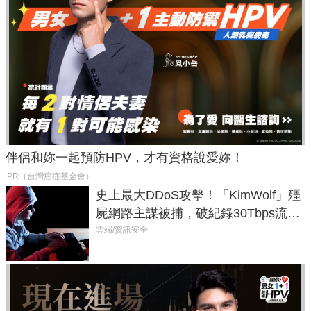
伴侶和妳一起預防HPV，才有資格說愛妳！
PR（台灣癌症基金會）
史上最大DDoS攻擊！「KimWolf」殭
屍網路主謀被捕，破紀錄30Tbps流量
癱瘓全球！
雲端/資訊安全