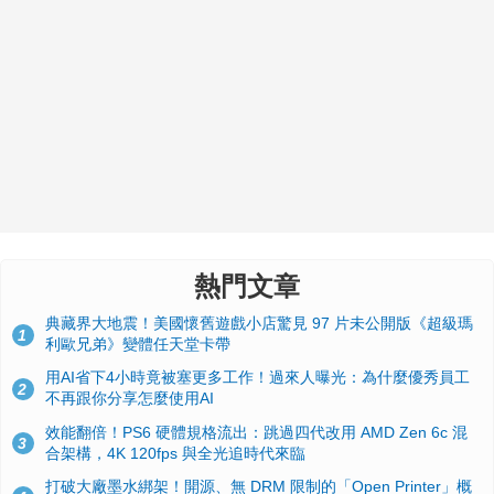
熱門文章
典藏界大地震！美國懷舊遊戲小店驚見 97 片未公開版《超級瑪
1
利歐兄弟》變體任天堂卡帶
用AI省下4小時竟被塞更多工作！過來人曝光：為什麼優秀員工
2
不再跟你分享怎麼使用AI
效能翻倍！PS6 硬體規格流出：跳過四代改用 AMD Zen 6c 混
3
合架構，4K 120fps 與全光追時代來臨
打破大廠墨水綁架！開源、無 DRM 限制的「Open Printer」概