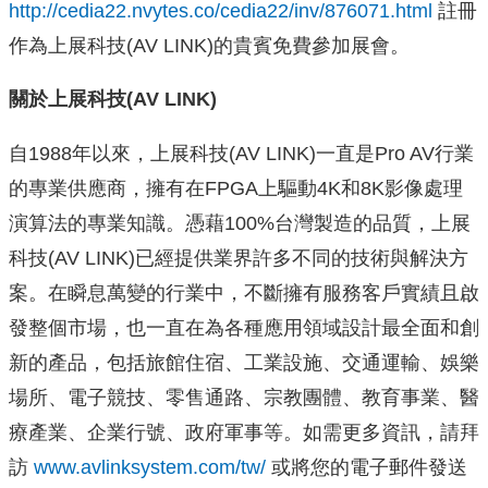
http://cedia22.nvytes.co/cedia22/inv/876071.html
註冊
作為上展科技(AV LINK)的貴賓免費參加展會。
關於上展科技
(AV LINK)
自1988年以來，上展科技(AV LINK)一直是Pro AV行業
的專業供應商，擁有在FPGA上驅動4K和8K影像處理
演算法的專業知識。憑藉100%台灣製造的品質，上展
科技(AV LINK)已經提供業界許多不同的技術與解決方
案。在瞬息萬變的行業中，不斷擁有服務客戶實績且啟
發整個市場，也一直在為各種應用領域設計最全面和創
新的產品，包括旅館住宿、工業設施、交通運輸、娛樂
場所、電子競技、零售通路、宗教團體、教育事業、醫
療產業、企業行號、政府軍事等。如需更多資訊，請拜
訪
www.avlinksystem.com/tw/
或將您的電子郵件發送