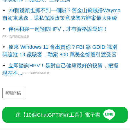
29顆鏡頭也抓不到一個賊？舊金山竊賊搭Waymo
自駕車逃逸，隱私保護政策竟成警方辦案最大阻礙
伴侶和妳一起預防HPV，才有資格說愛妳！
PR・台灣癌症基金會
原來 Windows 11 會出賣你？FBI 靠 GDID 識別
碼追蹤 19 歲駭客，勒索 800 萬美金慘遭引渡受審
立即諮詢HPV！是對自己健康最好的投資，把握
現在不...
PR・台灣癌症基金會
#新聞稿
送【10個ChatGPT的好工具】電子書