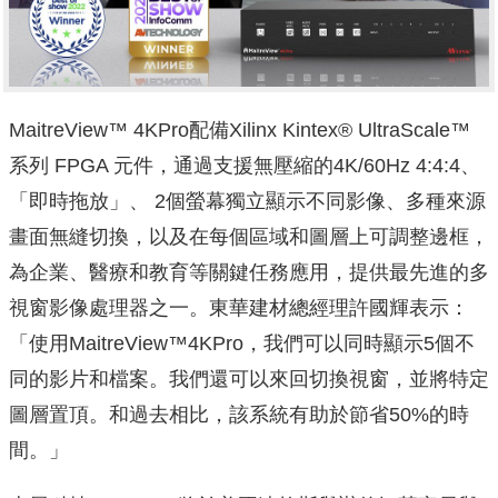
MaitreView™ 4KPro配備Xilinx Kintex® UltraScale™
系列 FPGA 元件，通過支援無壓縮的4K/60Hz 4:4:4、
「即時拖放」、 2個螢幕獨立顯示不同影像、多種來源
畫面無縫切換，以及在每個區域和圖層上可調整邊框，
為企業、醫療和教育等關鍵任務應用，提供最先進的多
視窗影像處理器之一。東華建材總經理許國輝表示：
「使用MaitreView™4KPro，我們可以同時顯示5個不
同的影片和檔案。我們還可以來回切換視窗，並將特定
圖層置頂。和過去相比，該系統有助於節省50%的時
間。」