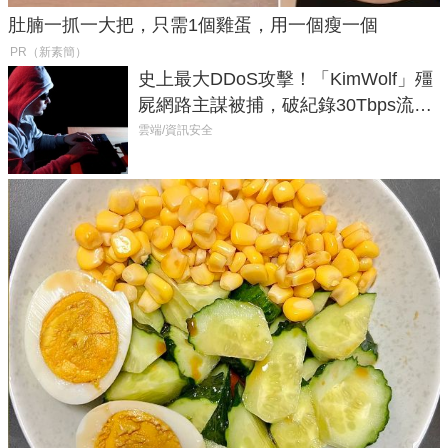
肚腩一抓一大把，只需1個雞蛋，用一個瘦一個
PR（新素簡）
史上最大DDoS攻擊！「KimWolf」殭
屍網路主謀被捕，破紀錄30Tbps流量
癱瘓全球！
雲端/資訊安全