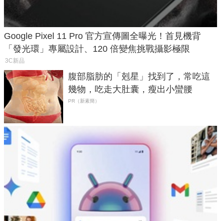
Google Pixel 11 Pro 官方宣傳圖全曝光！首見機背
「發光環」專屬設計、120 倍變焦挑戰攝影極限
3C新品
腹部脂肪的「剋星」找到了，常吃這
幾物，吃走大肚囊，瘦出小蠻腰
PR（新素簡）