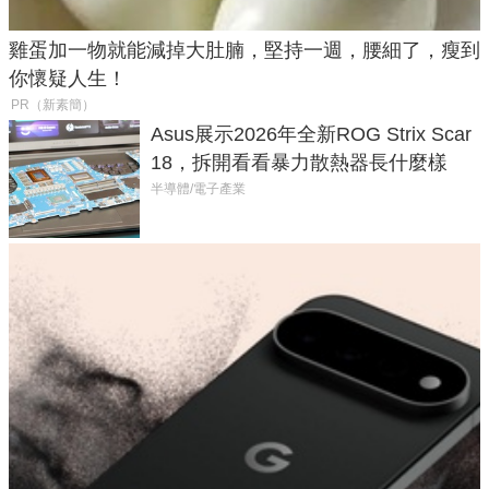
雞蛋加一物就能減掉大肚腩，堅持一週，腰細了，瘦到
你懷疑人生！
PR（新素簡）
Asus展示2026年全新ROG Strix Scar
18，拆開看看暴力散熱器長什麼樣
半導體/電子產業