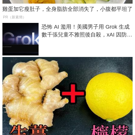
雞蛋加它瘦肚子，全身脂肪全部消失了，小腹都平坦了
PR（新素簡）
恐怖 AI 濫用！美國男子用 Grok 生成
數千張兒童不雅照後自殺，xAI 因防護
失靈與不配合警方遭起訴