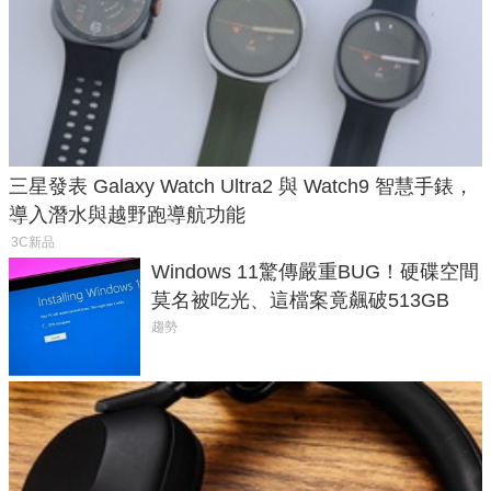
三星發表 Galaxy Watch Ultra2 與 Watch9 智慧手錶，
導入潛水與越野跑導航功能
3C新品
Windows 11驚傳嚴重BUG！硬碟空間
莫名被吃光、這檔案竟飆破513GB
趨勢