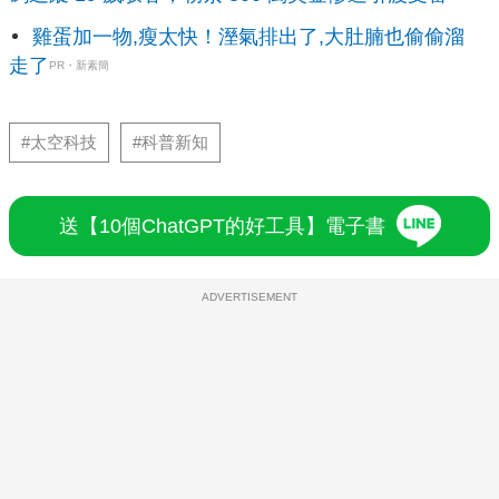
雞蛋加一物,瘦太快！溼氣排出了,大肚腩也偷偷溜
走了
PR・新素簡
#太空科技
#科普新知
送【10個ChatGPT的好工具】電子書
ADVERTISEMENT