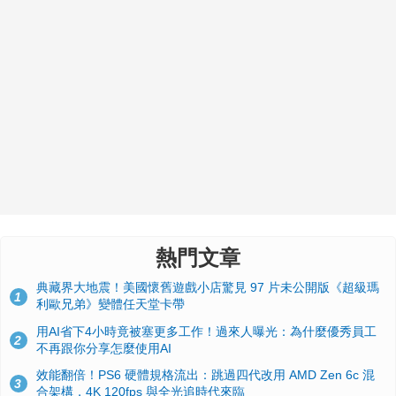
熱門文章
典藏界大地震！美國懷舊遊戲小店驚見 97 片未公開版《超級瑪
1
利歐兄弟》變體任天堂卡帶
用AI省下4小時竟被塞更多工作！過來人曝光：為什麼優秀員工
2
不再跟你分享怎麼使用AI
效能翻倍！PS6 硬體規格流出：跳過四代改用 AMD Zen 6c 混
3
合架構，4K 120fps 與全光追時代來臨