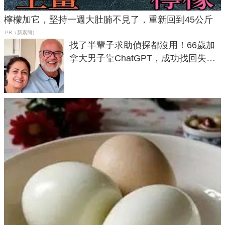
檸檬加它，堅持一週大肚腩不見了，重新回到45公斤
PR（新素簡）
找了半輩子求助偵探都沒用！66歲加
拿大男子靠ChatGPT，成功找回失散
50年家人