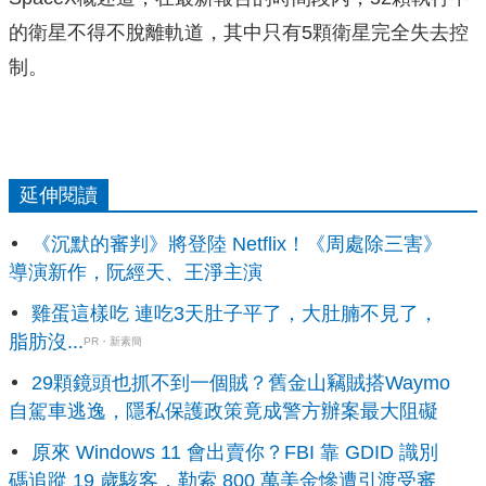
的衛星不得不脫離軌道，其中只有5顆衛星完全失去控
制。
延伸閱讀
《沉默的審判》將登陸 Netflix！《周處除三害》
導演新作，阮經天、王淨主演
雞蛋這樣吃 連吃3天肚子平了，大肚腩不見了，
脂肪沒...
PR・新素簡
29顆鏡頭也抓不到一個賊？舊金山竊賊搭Waymo
自駕車逃逸，隱私保護政策竟成警方辦案最大阻礙
原來 Windows 11 會出賣你？FBI 靠 GDID 識別
碼追蹤 19 歲駭客，勒索 800 萬美金慘遭引渡受審