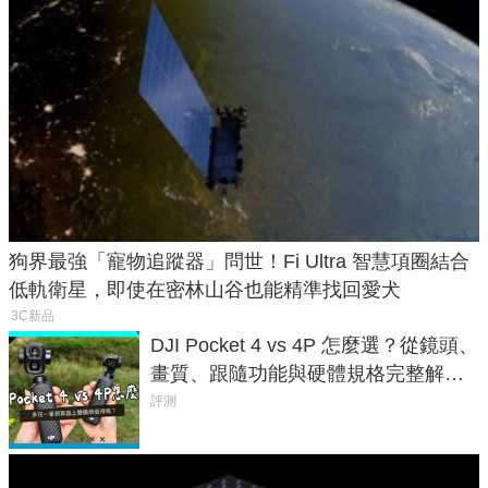
狗界最強「寵物追蹤器」問世！Fi Ultra 智慧項圈結合
低軌衛星，即使在密林山谷也能精準找回愛犬
3C新品
DJI Pocket 4 vs 4P 怎麼選？從鏡頭、
畫質、跟隨功能與硬體規格完整解
析，一次看懂兩台差異
評測