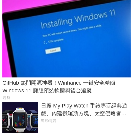
GitHub 熱門開源神器！Winhance 一鍵安全精簡
Windows 11 臃腫預裝軟體與後台追蹤
趨勢
日廠 My Play Watch 手錶專玩經典遊
戲、內建俄羅斯方塊、太空侵略者，
不過竟然不能連手機？
遊戲/電競