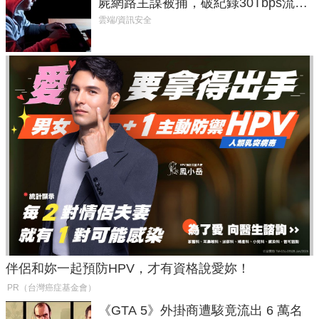
屍網路主謀被捕，破紀錄30Tbps流量
癱瘓全球！
雲端/資訊安全
伴侶和妳一起預防HPV，才有資格說愛妳！
PR（台灣癌症基金會）
《GTA 5》外掛商遭駭竟流出 6 萬名