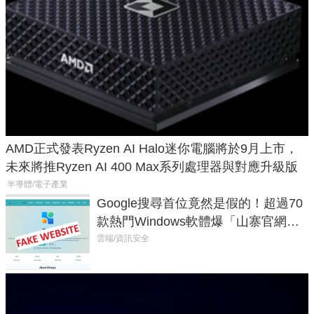
AMD正式發表Ryzen AI Halo迷你電腦將於9月上市，
未來將推Ryzen AI 400 Max系列處理器與對應升級版
半導體/電子產業
Google搜尋首位竟然是假的！超過70
款熱門Windows軟體爆「山寨官網」
危機
雲端/資訊安全