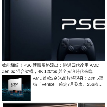
效能翻倍！PS6 硬體規格流出：跳過四代改用 AMD
Zen 6c 混合架構，4K 120fps 與全光追時代來臨
AMD首款2奈米晶片將現身：Zen 6架
構「Venice」確定7月發表、256核心
效能大噴發70%