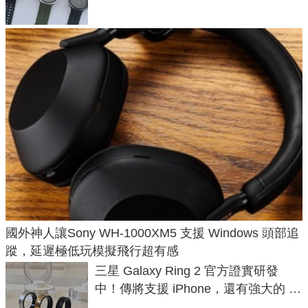
國外神人讓Sony WH-1000XM5 支援 Windows 頭部追
蹤，延遲極低玩模擬飛行超有感
三星 Galaxy Ring 2 官方證實研發
中！傳將支援 iPhone，還有強大的 AI
與智慧家電連動功能