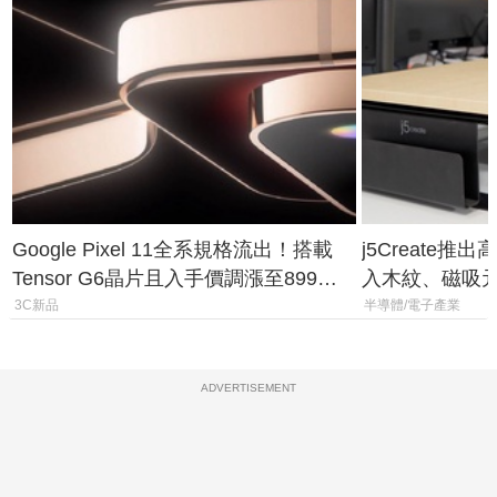
Google Pixel 11全系規格流出！搭載
j5Create
Tensor G6晶片且入手價調漲至899美
入木紋、磁吸
元
3C新品
半導體/電子產業
ADVERTISEMENT