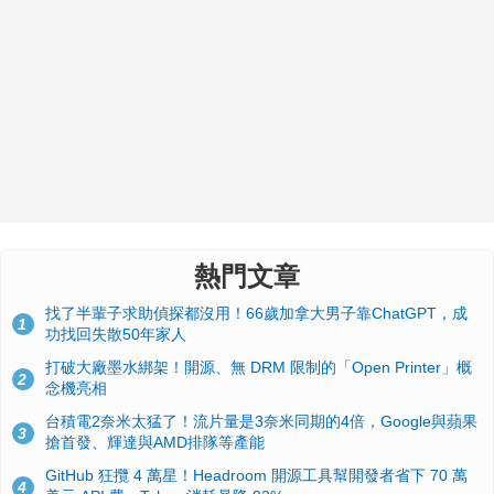
熱門文章
找了半輩子求助偵探都沒用！66歲加拿大男子靠ChatGPT，成
1
功找回失散50年家人
打破大廠墨水綁架！開源、無 DRM 限制的「Open Printer」概
2
念機亮相
台積電2奈米太猛了！流片量是3奈米同期的4倍，Google與蘋果
3
搶首發、輝達與AMD排隊等產能
GitHub 狂攬 4 萬星！Headroom 開源工具幫開發者省下 70 萬
4