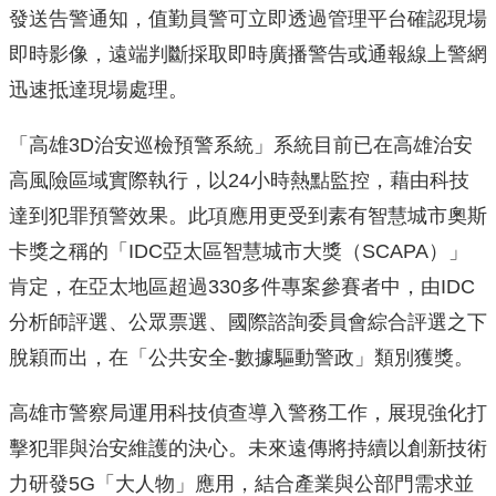
發送告警通知，值勤員警可立即透過管理平台確認現場
即時影像，遠端判斷採取即時廣播警告或通報線上警網
迅速抵達現場處理。
「高雄3D治安巡檢預警系統」系統目前已在高雄治安
高風險區域實際執行，以24小時熱點監控，藉由科技
達到犯罪預警效果。此項應用更受到素有智慧城市奧斯
卡獎之稱的「IDC亞太區智慧城市大獎（SCAPA）」
肯定，在亞太地區超過330多件專案參賽者中，由IDC
分析師評選、公眾票選、國際諮詢委員會綜合評選之下
脫穎而出，在「公共安全-數據驅動警政」類別獲獎。
高雄市警察局運用科技偵查導入警務工作，展現強化打
擊犯罪與治安維護的決心。未來遠傳將持續以創新技術
力研發5G「大人物」應用，結合產業與公部門需求並