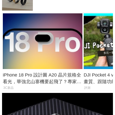
iPhone 18 Pro 設計圖 A20 晶片規格全
DJI Pocket
看光，華強北山寨機要起飛了？專家曝
畫質、跟隨功
山寨機無法復刻兩大關鍵
一次看懂兩台
3C新品
評測