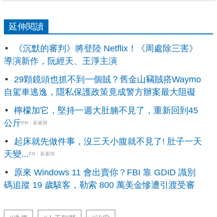
延伸閱讀
《沉默的審判》將登陸 Netflix！《周處除三害》
導演新作，阮經天、王淨主演
29顆鏡頭也抓不到一個賊？舊金山竊賊搭Waymo
自駕車逃逸，隱私保護政策竟成警方辦案最大阻礙
檸檬加它，堅持一週大肚腩不見了，重新回到45
公斤
PR・新素簡
起床就先做件事，沒三天小腹就不見了! 肚子一天
天變...
PR・新素簡
原來 Windows 11 會出賣你？FBI 靠 GDID 識別
碼追蹤 19 歲駭客，勒索 800 萬美金慘遭引渡受審