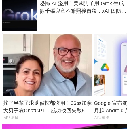
恐怖 AI 濫用！美國男子用 Grok 生成
數千張兒童不雅照後自殺，xAI 因防護
失靈與不配合警方遭起訴
找了半輩子求助偵探都沒用！66歲加拿
Google 宣布淘汰 
大男子靠ChatGPT，成功找回失散50
月起 Android
年家人
AI/大數據
AI/大數據