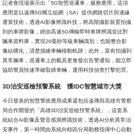
記者會現場展示出「5G智慧巡邏車」服務應用，這項
應用是以遠傳5G獨立組網（SA）提供網路切片與邊緣
運算技術，透過AI影像辨識科技，將高階攝影裝置拍攝
到的車牌影像，經由高速5G傳輸即時車牌辨識並比對
贓車資料庫，實現20毫秒等級車輛識別；也能整合影
像結構化，清楚描繪車輛移動軌跡；此外，當有拍攝到
異常贓車，巡邏車上的載具更會發出告警通知，能立即
協助警員快速準確取締車輛，運用科技偵查打擊犯罪。
3D治安巡檢預警系統 獲IDC智慧城市大獎
今日發表的智慧警政應用成果還包括遠傳與高雄市警察
局合作開發的「高雄3D治安巡檢預警系統」，這套系
統結合AI影像及聲音感測辨識技術，透過AI分析異常治
安事件，第一時間由系統向轄區分局勤務指揮中心自動