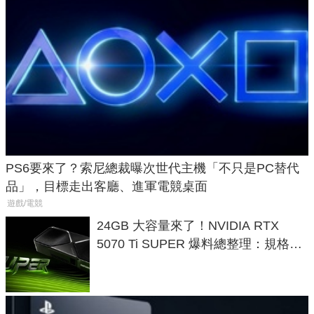
PS6要來了？索尼總裁曝次世代主機「不只是PC替代
品」，目標走出客廳、進軍電競桌面
遊戲/電競
24GB 大容量來了！NVIDIA RTX
5070 Ti SUPER 爆料總整理：規格、
功耗、上市時間