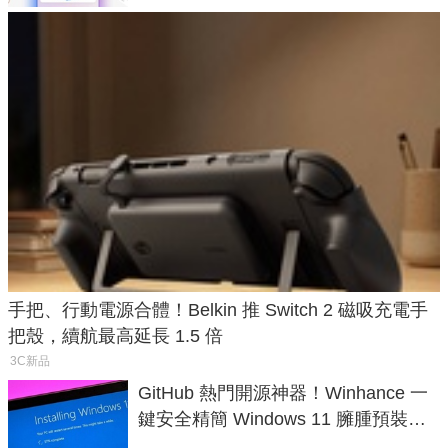
手把、行動電源合體！Belkin 推 Switch 2 磁吸充電手
把殼，續航最高延長 1.5 倍
3C新品
GitHub 熱門開源神器！Winhance 一
鍵安全精簡 Windows 11 臃腫預裝軟
體與後台追蹤