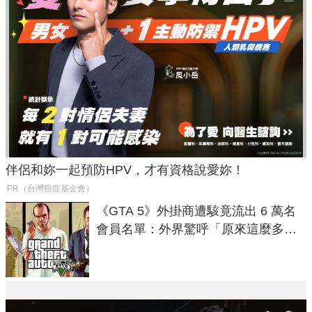
伴侶和妳一起預防HPV，才有資格說愛妳！
PR（台灣癌症基金會）
《GTA 5》外掛商遭駭竟流出 6 萬名
會員名單：外界驚呼「原來這麼多人
在開掛！」