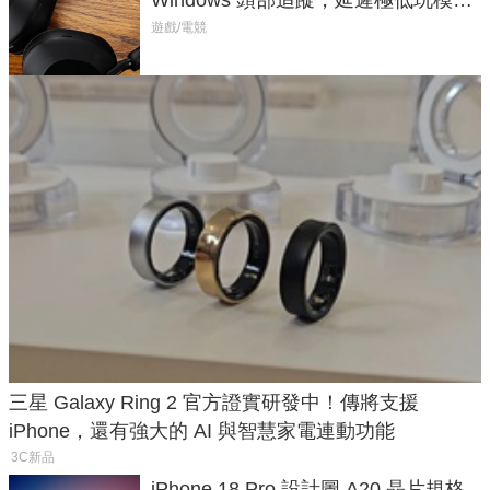
Windows 頭部追蹤，延遲極低玩模擬
飛行超有感
遊戲/電競
三星 Galaxy Ring 2 官方證實研發中！傳將支援
iPhone，還有強大的 AI 與智慧家電連動功能
3C新品
iPhone 18 Pro 設計圖 A20 晶片規格