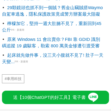
29顆鏡頭也抓不到一個賊？舊金山竊賊搭Waymo
自駕車逃逸，隱私保護政策竟成警方辦案最大阻礙
檸檬加它，堅持一週大肚腩不見了，重新回到45
公斤
PR・新素簡
原來 Windows 11 會出賣你？FBI 靠 GDID 識別
碼追蹤 19 歲駭客，勒索 800 萬美金慘遭引渡受審
起床就先做件事，沒三天小腹就不見了! 肚子一天
天變...
PR・新素簡
#車用科技
送【10個ChatGPT的好工具】電子書