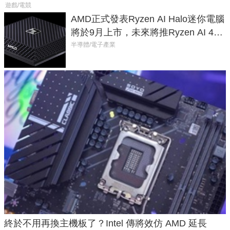
遊戲/電競
AMD正式發表Ryzen AI Halo迷你電腦
將於9月上市，未來將推Ryzen AI 400
Max系列處理器與對應升級版
半導體/電子產業
終於不用再換主機板了？Intel 傳將效仿 AMD 延長