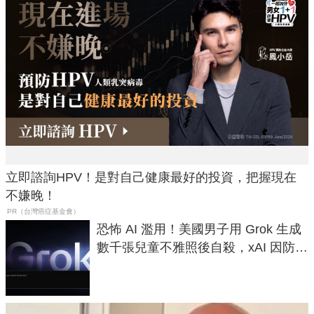
立即諮詢HPV！是對自己健康最好的投資，把握現在
不嫌晚！
PR（台灣癌症基金會）
恐怖 AI 濫用！美國男子用 Grok 生成
數千張兒童不雅照後自殺，xAI 因防護
失靈與不配合警方遭起訴