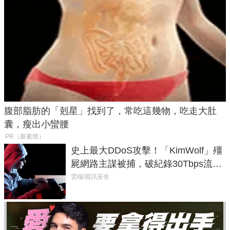
腹部脂肪的「剋星」找到了，常吃這幾物，吃走大肚
囊，瘦出小蠻腰
PR（新素簡）
史上最大DDoS攻擊！「KimWolf」殭
屍網路主謀被捕，破紀錄30Tbps流量
癱瘓全球！
雲端/資訊安全