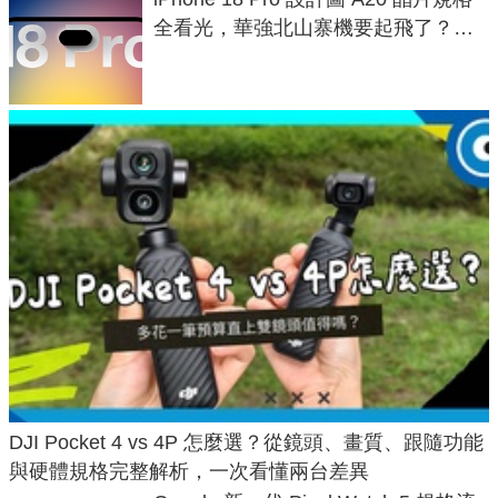
全看光，華強北山寨機要起飛了？專
家曝山寨機無法復刻兩大關鍵
DJI Pocket 4 vs 4P 怎麼選？從鏡頭、畫質、跟隨功能
與硬體規格完整解析，一次看懂兩台差異