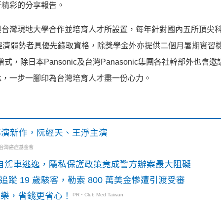
行精彩的分享報告。
了強化與台灣現地大學合作並培育人才所設置，每年針對國內五所頂尖
經濟弱勢者具優先錄取資格，除獎學金外亦提供二個月暑期實習
，除日本Pansonic及台灣Panasonic集團各社幹部外也會
承，一步一腳印為台灣培育人才盡一份心力。
》導演新作，阮經天、王淨主演
・台灣癌症基金會
o自駕車逃逸，隱私保護政策竟成警方辦案最大阻礙
識別碼追蹤 19 歲駭客，勒索 800 萬美金慘遭引渡受審
玩樂，省錢更省心！
PR・Club Med Taiwan