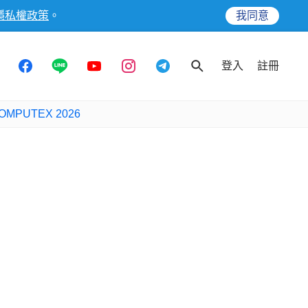
隱私權政策
。
我同意
登入
註冊
OMPUTEX 2026