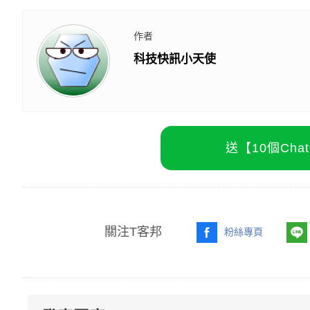
作者
科技快訊小天使
送【10個Ch
關注T客邦
粉絲專頁