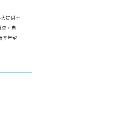
科大提供十
機會，自
邀請歷年留