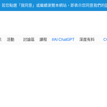
，若您點選「我同意」或繼續瀏覽本網站，即表示您同意我們的
片
活動
討論區
課程
#AI ChatGPT
深度有料
C