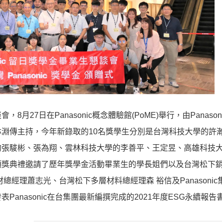
，8月27日在Panasonic概念體驗館(PoME)舉行，由Panason
淵傳主持，今年新錄取的10名獎學生分別是台灣科技大學的許
的張駿彬、張為翔、雲林科技大學的李善平、王定昱、高雄科技
頒獎典禮邀請了歷年獎學金活動畢業生的學長姐們以及台灣松下
經理蕭志光、台灣松下多層材料總經理森 裕信及Panasonic
anasonic在台集團最新編撰完成的2021年度ESG永續報告