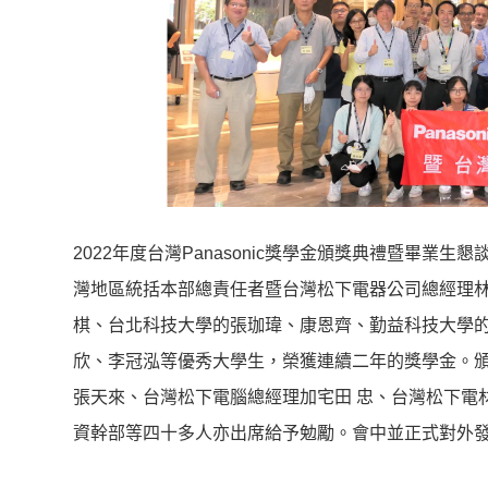
2022年度台灣Panasonic獎學金頒獎典禮暨畢業生懇談會
灣地區統括本部總責任者暨台灣松下電器公司總經理林
棋、台北科技大學的張珈瑋、康恩齊、勤益科技大學
欣、李冠泓等優秀大學生，榮獲連續二年的獎學金。
張天來、台灣松下電腦總經理加宅田 忠、台灣松下電材總
資幹部等四十多人亦出席給予勉勵。會中並正式對外發表P