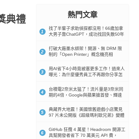
熱門文章
頒獎典禮
找了半輩子求助偵探都沒用！66歲加拿
1
大男子靠ChatGPT，成功找回失散50年
家人
打破大廠墨水綁架！開源、無 DRM 限
2
制的「Open Printer」概念機亮相
用AI省下4小時竟被塞更多工作！過來人
3
曝光：為什麼優秀員工不再跟你分享怎
麼使用AI
台積電2奈米太猛了！流片量是3奈米同
4
期的4倍，Google與蘋果搶首發、輝達
與AMD排隊等產能
典藏界大地震！美國懷舊遊戲小店驚見
5
97 片未公開版《超級瑪利歐兄弟》變體
任天堂卡帶
GitHub 狂攬 4 萬星！Headroom 開源工
6
具幫開發者省下 70 萬美元 API 費，