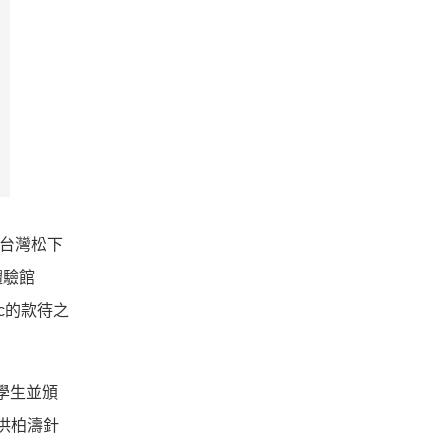
逢台灣松下
體驗館
c的款待之
學生並頒
洪柏濤針