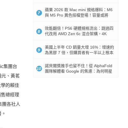
Token 消耗暴降 92%
蘋果 2026 款 Mac mini 規格爆料：M6
7
與 M5 Pro 異色搭檔登場！容量或將
512GB 起跳
效能翻倍！PS6 硬體規格流出：跳過四
8
代改用 AMD Zen 6c 混合架構，4K
120fps 與全光追時代來臨
美國上半年 CD 銷量大增 16%：增速約
9
為黑膠 7 倍，但購買者有一半以上根本
沒有播放器
諾貝爾獎推手也留不住！從 AlphaFold
ic集團台
10
團隊解體看 Google 的焦慮：為何明星
瀚元、黃茗
實驗室要為 Gemini 讓路？
大學的賴佳
銷售總經理
集團各社人
書。