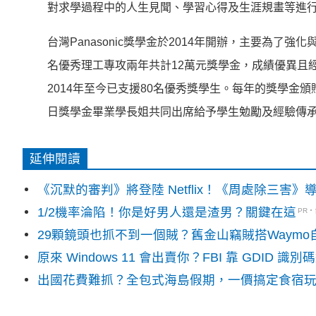
對求學過程中的人生見聞、學習心得及生涯規畫等進
台灣Panasonic獎學金於2014年開辦，主要為
名優秀理工專攻兩年共計12萬元獎學金，成績優異且
2014年至今已支援80名優秀獎學生。每年的獎學金頒贈式
日獎學金畢業學長姐共同出席給予學生勉勵及經驗傳
延伸閱讀
《沉默的審判》將登陸 Netflix！《周處除三害
1/2機率淪陷！你是好男人還是渣男？關鍵在這
PR
29顆鏡頭也抓不到一個賊？舊金山竊賊搭Waym
原來 Windows 11 會出賣你？FBI 靠 GDID 
出國花費難抓？全包式海島假期，一價搞定食宿