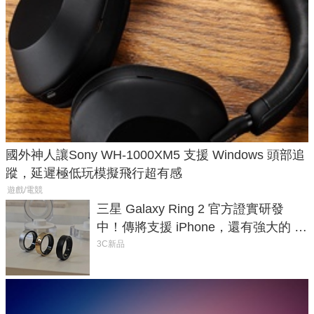
國外神人讓Sony WH-1000XM5 支援 Windows 頭部追
蹤，延遲極低玩模擬飛行超有感
遊戲/電競
三星 Galaxy Ring 2 官方證實研發
中！傳將支援 iPhone，還有強大的 AI
與智慧家電連動功能
3C新品