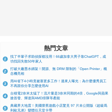
熱門文章
找了半輩子求助偵探都沒用！66歲加拿大男子靠ChatGPT，成
1
功找回失散50年家人
打破大廠墨水綁架！開源、無 DRM 限制的「Open Printer」概
2
念機亮相
用AI省下4小時竟被塞更多工作！過來人曝光：為什麼優秀員工
3
不再跟你分享怎麼使用AI
台積電2奈米太猛了！流片量是3奈米同期的4倍，Google與蘋果
4
搶首發、輝達與AMD排隊等產能
典藏界大地震！美國懷舊遊戲小店驚見 97 片未公開版《超級瑪
5
利歐兄弟》變體任天堂卡帶