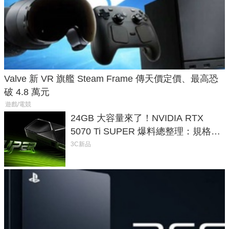
Valve 新 VR 旗艦 Steam Frame 傳天價定價、最高恐
破 4.8 萬元
遊戲/電競
24GB 大容量來了！NVIDIA RTX
5070 Ti SUPER 爆料總整理：規格、
功耗、上市時間
3C新品