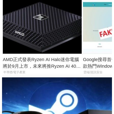
AMD正式發表Ryzen AI Halo迷你電腦
Google搜尋
將於9月上市，未來將推Ryzen AI 400
款熱門Wind
Max系列處理器與對應升級版
機
半導體/電子產業
雲端/資訊安全