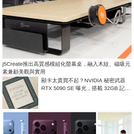
j5Create推出高質感模組化螢幕桌，融入木紋、磁吸元
素兼顧美觀與實用
顯卡太貴買不起？NVIDIA 秘密武器
RTX 5090 SE 曝光，搭載 32GB 記憶
體