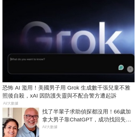
恐怖 AI 濫用！美國男子用 Grok 生成數千張兒童不雅
照後自殺，xAI 因防護失靈與不配合警方遭起訴
AI/大數據
找了半輩子求助偵探都沒用！66歲加
拿大男子靠ChatGPT，成功找回失散
50年家人
AI/大數據