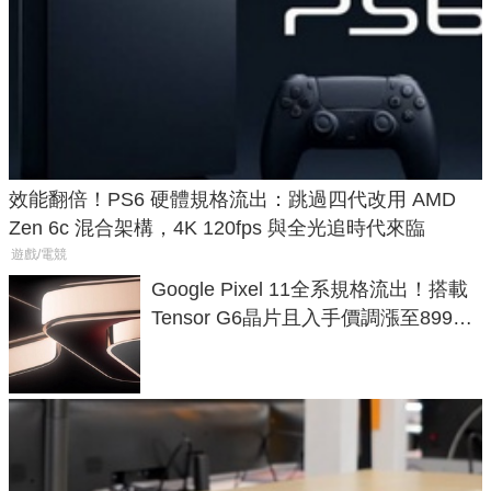
效能翻倍！PS6 硬體規格流出：跳過四代改用 AMD
Zen 6c 混合架構，4K 120fps 與全光追時代來臨
遊戲/電競
Google Pixel 11全系規格流出！搭載
Tensor G6晶片且入手價調漲至899美
元