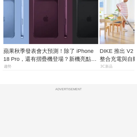
蘋果秋季發表會大預測！除了 iPhone
DIKE 推出 V
18 Pro，還有摺疊機登場？新機亮點預
整合充電與自
測一次看
趨勢
3C新品
ADVERTISEMENT