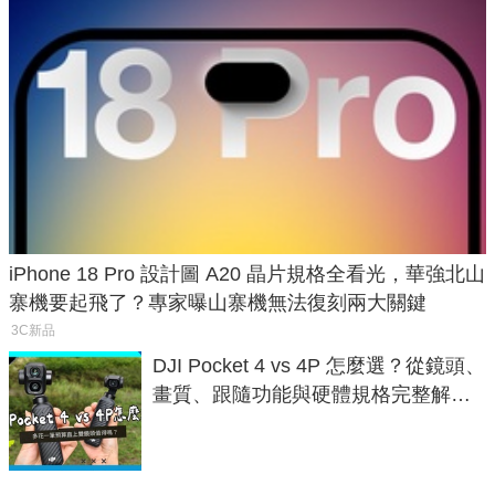
iPhone 18 Pro 設計圖 A20 晶片規格全看光，華強北山
寨機要起飛了？專家曝山寨機無法復刻兩大關鍵
3C新品
DJI Pocket 4 vs 4P 怎麼選？從鏡頭、
畫質、跟隨功能與硬體規格完整解
析，一次看懂兩台差異