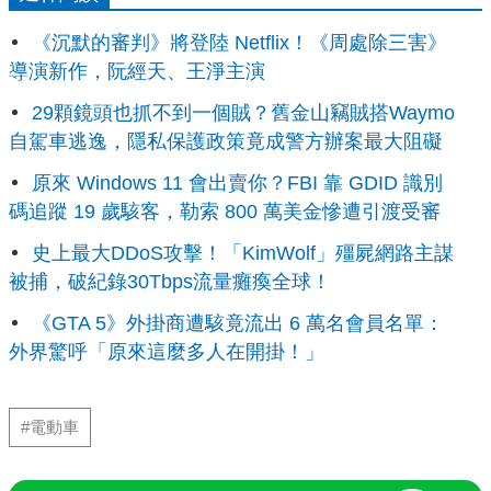
《沉默的審判》將登陸 Netflix！《周處除三害》
導演新作，阮經天、王淨主演
29顆鏡頭也抓不到一個賊？舊金山竊賊搭Waymo
自駕車逃逸，隱私保護政策竟成警方辦案最大阻礙
原來 Windows 11 會出賣你？FBI 靠 GDID 識別
碼追蹤 19 歲駭客，勒索 800 萬美金慘遭引渡受審
史上最大DDoS攻擊！「KimWolf」殭屍網路主謀
被捕，破紀錄30Tbps流量癱瘓全球！
《GTA 5》外掛商遭駭竟流出 6 萬名會員名單：
外界驚呼「原來這麼多人在開掛！」
#電動車