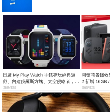
體與後台追蹤
日廠 My Play Watch 手錶專玩經典遊
開發商省錢救星！
戲、內建俄羅斯方塊、太空侵略者，不
2 新增 16GB
過竟然不能連手機？
選擇
遊戲/電競
遊戲/電競