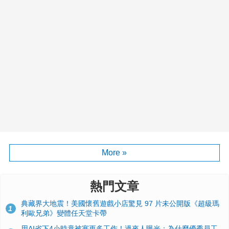
More »
熱門文章
典藏界大地震！美國懷舊遊戲小店驚見 97 片未公開版《超級瑪
1
利歐兄弟》變體任天堂卡帶
用AI省下4小時竟被塞更多工作！過來人曝光：為什麼優秀員工