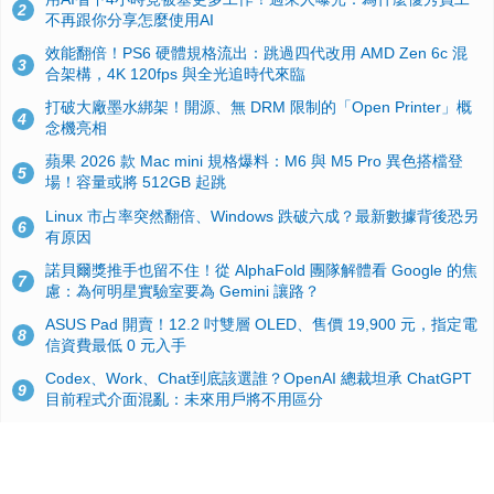
2
不再跟你分享怎麼使用AI
效能翻倍！PS6 硬體規格流出：跳過四代改用 AMD Zen 6c 混
3
合架構，4K 120fps 與全光追時代來臨
打破大廠墨水綁架！開源、無 DRM 限制的「Open Printer」概
4
念機亮相
蘋果 2026 款 Mac mini 規格爆料：M6 與 M5 Pro 異色搭檔登
5
場！容量或將 512GB 起跳
Linux 市占率突然翻倍、Windows 跌破六成？最新數據背後恐另
6
有原因
諾貝爾獎推手也留不住！從 AlphaFold 團隊解體看 Google 的焦
7
慮：為何明星實驗室要為 Gemini 讓路？
ASUS Pad 開賣！12.2 吋雙層 OLED、售價 19,900 元，指定電
8
信資費最低 0 元入手
Codex、Work、Chat到底該選誰？OpenAI 總裁坦承 ChatGPT
9
目前程式介面混亂：未來用戶將不用區分
手機真的能「一鍵自毀」！他靠這招讓海關查不到資料卻被告，
10
GrapheneOS開源隱私系統官方力挺