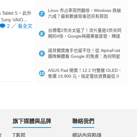
512GB 起跳
Linux 市占率突然翻倍、Windows 跌破
Tablet S，此外
7
六成？最新數據背後恐另有原因
ny VAIO...
2
看全文
台積電2奈米太猛了！流片量是3奈米同
8
期的4倍，Google與蘋果搶首發、輝達
與AMD排隊等產能
諾貝爾獎推手也留不住！從 AlphaFold
9
團隊解體看 Google 的焦慮：為何明星
實驗室要為 Gemini 讓路？
ASUS Pad 開賣！12.2 吋雙層 OLED、
10
售價 19,900 元，指定電信資費最低 0
元入手
旗下媒體與品牌
聯絡我們
款
T客邦
網站內容勘誤