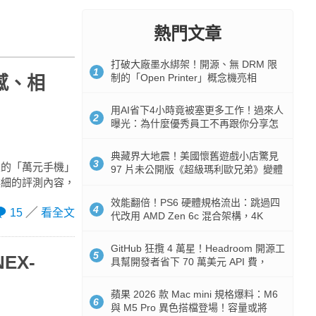
熱門文章
打破大廠墨水綁架！開源、無 DRM 限
1
制的「Open Printer」概念機亮相
手感、相
用AI省下4小時竟被塞更多工作！過來人
2
曝光：為什麼優秀員工不再跟你分享怎
麼使用AI
典藏界大地震！美國懷舊遊戲小店驚見
3
次的「萬元手機」
97 片未公開版《超級瑪利歐兄弟》變體
詳細的評測內容，
任天堂卡帶
效能翻倍！PS6 硬體規格流出：跳過四
4
15
看全文
代改用 AMD Zen 6c 混合架構，4K
120fps 與全光追時代來臨
GitHub 狂攬 4 萬星！Headroom 開源工
5
EX-
具幫開發者省下 70 萬美元 API 費，
Token 消耗暴降 92%
蘋果 2026 款 Mac mini 規格爆料：M6
6
與 M5 Pro 異色搭檔登場！容量或將