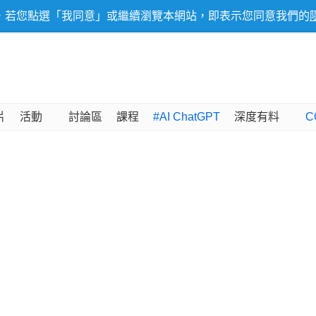
，若您點選「我同意」或繼續瀏覽本網站，即表示您同意我們的
片
活動
討論區
課程
#AI ChatGPT
深度有料
C