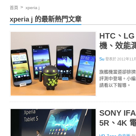
首頁
xperia j
xperia j 的最新熱門文章
HTC、L
機、效能
Su
發表於
2012年11月
旗艦機當道卻排擠
評測中登場。小編
請看以下報導。
SONY I
5R、4K