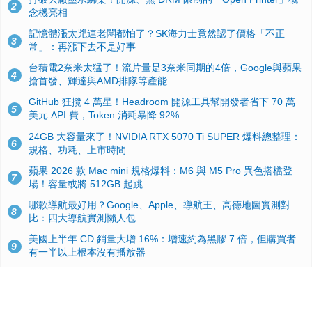
2
念機亮相
記憶體漲太兇連老闆都怕了？SK海力士竟然認了價格「不正
3
常」：再漲下去不是好事
台積電2奈米太猛了！流片量是3奈米同期的4倍，Google與蘋果
4
搶首發、輝達與AMD排隊等產能
GitHub 狂攬 4 萬星！Headroom 開源工具幫開發者省下 70 萬
5
美元 API 費，Token 消耗暴降 92%
24GB 大容量來了！NVIDIA RTX 5070 Ti SUPER 爆料總整理：
6
規格、功耗、上市時間
蘋果 2026 款 Mac mini 規格爆料：M6 與 M5 Pro 異色搭檔登
7
場！容量或將 512GB 起跳
哪款導航最好用？Google、Apple、導航王、高德地圖實測對
8
比：四大導航實測懶人包
美國上半年 CD 銷量大增 16%：增速約為黑膠 7 倍，但購買者
9
有一半以上根本沒有播放器
諾貝爾獎推手也留不住！從 AlphaFold 團隊解體看 Google 的焦
10
慮：為何明星實驗室要為 Gemini 讓路？