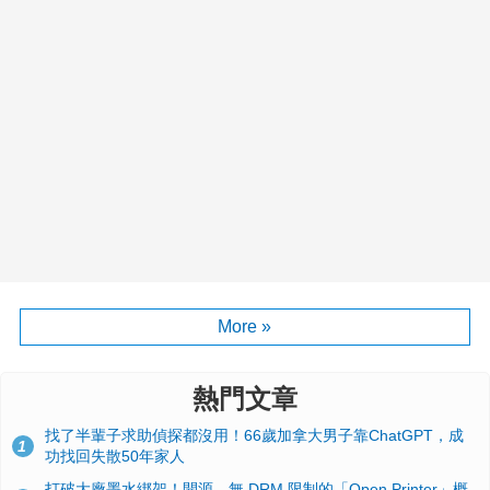
More »
熱門文章
找了半輩子求助偵探都沒用！66歲加拿大男子靠ChatGPT，成
1
功找回失散50年家人
打破大廠墨水綁架！開源、無 DRM 限制的「Open Printer」概