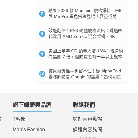
Token 消耗暴降 92%
蘋果 2026 款 Mac mini 規格爆料：M6
7
與 M5 Pro 異色搭檔登場！容量或將
512GB 起跳
效能翻倍！PS6 硬體規格流出：跳過四
8
代改用 AMD Zen 6c 混合架構，4K
120fps 與全光追時代來臨
美國上半年 CD 銷量大增 16%：增速約
9
為黑膠 7 倍，但購買者有一半以上根本
沒有播放器
諾貝爾獎推手也留不住！從 AlphaFold
10
團隊解體看 Google 的焦慮：為何明星
實驗室要為 Gemini 讓路？
旗下媒體與品牌
聯絡我們
款
T客邦
網站內容勘誤
Man’s Fashion
課程內容詢問