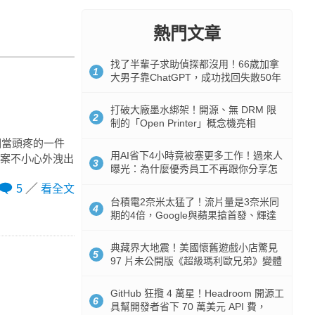
熱門文章
找了半輩子求助偵探都沒用！66歲加拿
1
大男子靠ChatGPT，成功找回失散50年
家人
打破大廠墨水綁架！開源、無 DRM 限
2
制的「Open Printer」概念機亮相
相當頭疼的一件
用AI省下4小時竟被塞更多工作！過來人
算檔案不小心外洩出
3
曝光：為什麼優秀員工不再跟你分享怎
麼使用AI
5
看全文
台積電2奈米太猛了！流片量是3奈米同
4
期的4倍，Google與蘋果搶首發、輝達
與AMD排隊等產能
典藏界大地震！美國懷舊遊戲小店驚見
5
97 片未公開版《超級瑪利歐兄弟》變體
任天堂卡帶
GitHub 狂攬 4 萬星！Headroom 開源工
6
具幫開發者省下 70 萬美元 API 費，