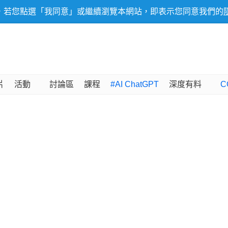
，若您點選「我同意」或繼續瀏覽本網站，即表示您同意我們的
片
活動
討論區
課程
#AI ChatGPT
深度有料
C