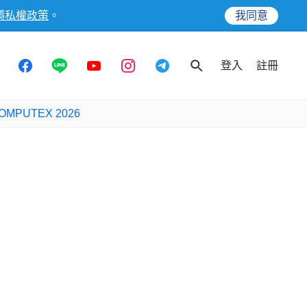
隱私權政策
。
我同意
登入
註冊
OMPUTEX 2026