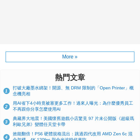
More »
熱門文章
打破大廠墨水綁架！開源、無 DRM 限制的「Open Printer」概
1
念機亮相
用AI省下4小時竟被塞更多工作！過來人曝光：為什麼優秀員工
2
不再跟你分享怎麼使用AI
典藏界大地震！美國懷舊遊戲小店驚見 97 片未公開版《超級瑪
3
利歐兄弟》變體任天堂卡帶
效能翻倍！PS6 硬體規格流出：跳過四代改用 AMD Zen 6c 混
4
合架構，4K 120fps 與全光追時代來臨