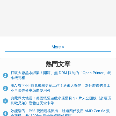
More »
熱門文章
打破大廠墨水綁架！開源、無 DRM 限制的「Open Printer」概
1
念機亮相
用AI省下4小時竟被塞更多工作！過來人曝光：為什麼優秀員工
2
不再跟你分享怎麼使用AI
典藏界大地震！美國懷舊遊戲小店驚見 97 片未公開版《超級瑪
3
利歐兄弟》變體任天堂卡帶
效能翻倍！PS6 硬體規格流出：跳過四代改用 AMD Zen 6c 混
4
合架構，4K 120fps 與全光追時代來臨