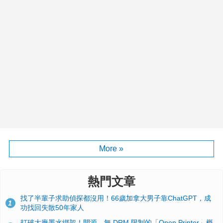
More »
熱門文章
找了半輩子求助偵探都沒用！66歲加拿大男子靠ChatGPT，成
1
功找回失散50年家人
打破大廠墨水綁架！開源、無 DRM 限制的「Open Printer」概