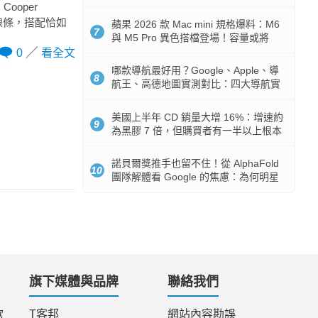
市時間
ooper
簡約線條，搭配恰如
蘋果 2026 款 Mac mini 規格爆料：M6
7
與 M5 Pro 異色搭檔登場！容量或將
512GB 起跳
0
看全文
哪款導航最好用？Google、Apple、導
8
航王、高德地圖實測對比：四大導航實
測懶人包
美國上半年 CD 銷量大增 16%：增速約
9
為黑膠 7 倍，但購買者有一半以上根本
沒有播放器
諾貝爾獎推手也留不住！從 AlphaFold
10
團隊解體看 Google 的焦慮：為何明星
實驗室要為 Gemini 讓路？
旗下媒體與品牌
聯絡我們
款
T客邦
網站內容勘誤