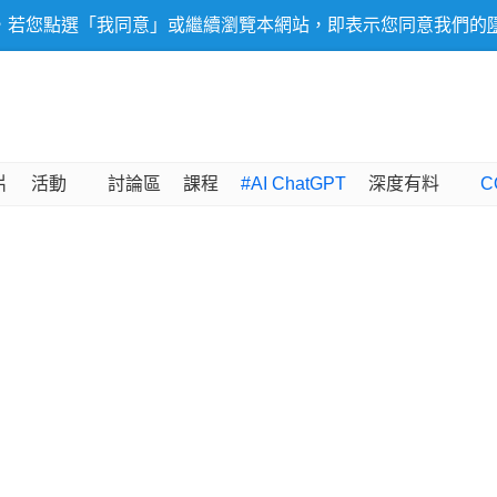
，若您點選「我同意」或繼續瀏覽本網站，即表示您同意我們的
片
活動
討論區
課程
#AI ChatGPT
深度有料
C