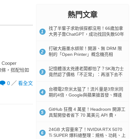
熱門文章
找了半輩子求助偵探都沒用！66歲加拿
1
大男子靠ChatGPT，成功找回失散50年
家人
打破大廠墨水綁架！開源、無 DRM 限
2
制的「Open Printer」概念機亮相
ooper
記憶體漲太兇連老闆都怕了？SK海力士
簡約線條，搭配恰如
3
竟然認了價格「不正常」：再漲下去不
是好事
0
看全文
台積電2奈米太猛了！流片量是3奈米同
4
期的4倍，Google與蘋果搶首發、輝達
與AMD排隊等產能
GitHub 狂攬 4 萬星！Headroom 開源工
5
具幫開發者省下 70 萬美元 API 費，
Token 消耗暴降 92%
24GB 大容量來了！NVIDIA RTX 5070
6
Ti SUPER 爆料總整理：規格、功耗、上