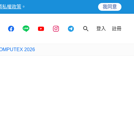
隱私權政策
。
我同意
登入
註冊
OMPUTEX 2026