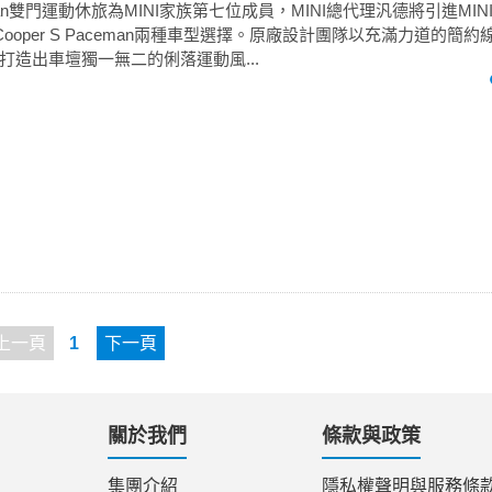
eman雙門運動休旅為MINI家族第七位成員，MINI總代理汎德將引進MINI C
NI Cooper S Paceman兩種車型選擇。原廠設計團隊以充滿力道的
打造出車壇獨一無二的俐落運動風...
上一頁
1
下一頁
關於我們
條款與政策
集團介紹
隱私權聲明與服務條