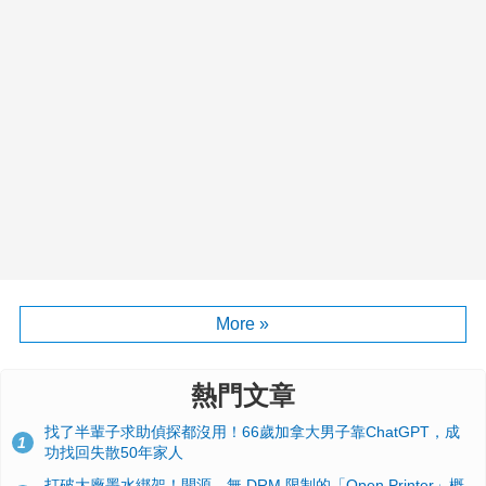
More »
熱門文章
找了半輩子求助偵探都沒用！66歲加拿大男子靠ChatGPT，成
1
功找回失散50年家人
打破大廠墨水綁架！開源、無 DRM 限制的「Open Printer」概