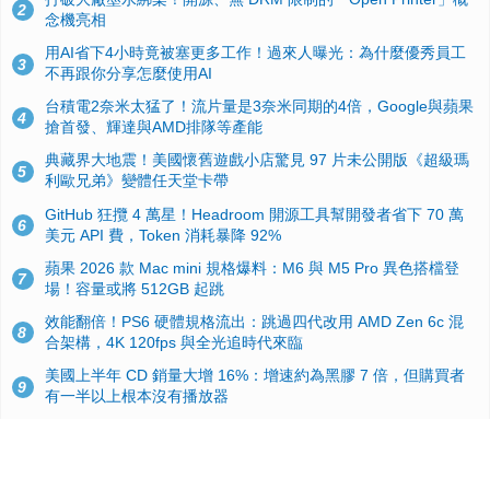
2
念機亮相
用AI省下4小時竟被塞更多工作！過來人曝光：為什麼優秀員工
3
不再跟你分享怎麼使用AI
台積電2奈米太猛了！流片量是3奈米同期的4倍，Google與蘋果
4
搶首發、輝達與AMD排隊等產能
典藏界大地震！美國懷舊遊戲小店驚見 97 片未公開版《超級瑪
5
利歐兄弟》變體任天堂卡帶
GitHub 狂攬 4 萬星！Headroom 開源工具幫開發者省下 70 萬
6
美元 API 費，Token 消耗暴降 92%
蘋果 2026 款 Mac mini 規格爆料：M6 與 M5 Pro 異色搭檔登
7
場！容量或將 512GB 起跳
效能翻倍！PS6 硬體規格流出：跳過四代改用 AMD Zen 6c 混
8
合架構，4K 120fps 與全光追時代來臨
美國上半年 CD 銷量大增 16%：增速約為黑膠 7 倍，但購買者
9
有一半以上根本沒有播放器
諾貝爾獎推手也留不住！從 AlphaFold 團隊解體看 Google 的焦
10
慮：為何明星實驗室要為 Gemini 讓路？