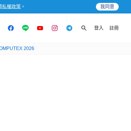
隱私權政策
。
我同意
登入
註冊
OMPUTEX 2026