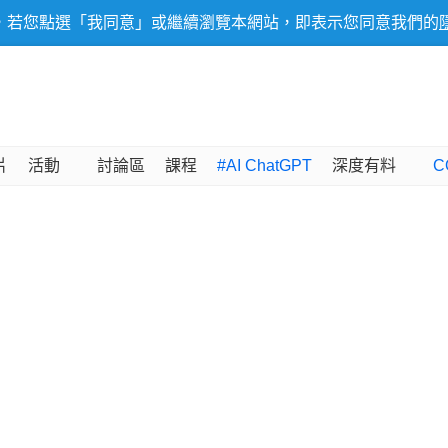
，若您點選「我同意」或繼續瀏覽本網站，即表示您同意我們的
片
活動
討論區
課程
#AI ChatGPT
深度有料
C