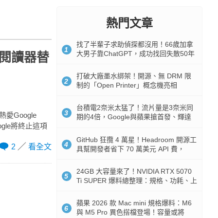
熱門文章
找了半輩子求助偵探都沒用！66歲加拿
1
大男子靠ChatGPT，成功找回失散50年
S 閱讀器替
家人
打破大廠墨水綁架！開源、無 DRM 限
2
制的「Open Printer」概念機亮相
台積電2奈米太猛了！流片量是3奈米同
3
愛Google
期的4倍，Google與蘋果搶首發、輝達
gle將終止這項
與AMD排隊等產能
GitHub 狂攬 4 萬星！Headroom 開源工
4
2
看全文
具幫開發者省下 70 萬美元 API 費，
Token 消耗暴降 92%
24GB 大容量來了！NVIDIA RTX 5070
5
Ti SUPER 爆料總整理：規格、功耗、上
市時間
蘋果 2026 款 Mac mini 規格爆料：M6
6
與 M5 Pro 異色搭檔登場！容量或將