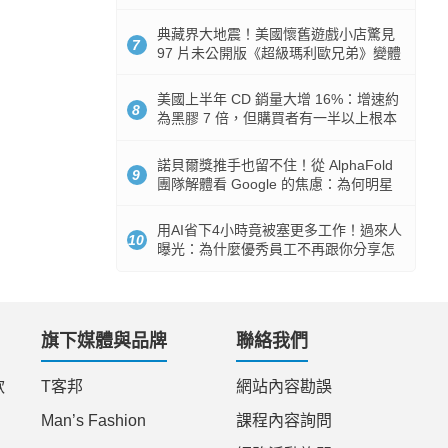
512GB 起跳
典藏界大地震！美國懷舊遊戲小店驚見
7
97 片未公開版《超級瑪利歐兄弟》變體
任天堂卡帶
美國上半年 CD 銷量大增 16%：增速約
8
為黑膠 7 倍，但購買者有一半以上根本
沒有播放器
諾貝爾獎推手也留不住！從 AlphaFold
9
團隊解體看 Google 的焦慮：為何明星
實驗室要為 Gemini 讓路？
用AI省下4小時竟被塞更多工作！過來人
10
曝光：為什麼優秀員工不再跟你分享怎
麼使用AI
旗下媒體與品牌
聯絡我們
款
T客邦
網站內容勘誤
Man’s Fashion
課程內容詢問