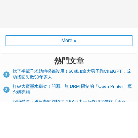
More »
熱門文章
找了半輩子求助偵探都沒用！66歲加拿大男子靠ChatGPT，成
1
功找回失散50年家人
打破大廠墨水綁架！開源、無 DRM 限制的「Open Printer」概
2
念機亮相
記憶體漲太兇連老闆都怕了？SK海力士竟然認了價格「不正
3
常」：再漲下去不是好事
台積電2奈米太猛了！流片量是3奈米同期的4倍，Google與蘋果
4
搶首發、輝達與AMD排隊等產能
GitHub 狂攬 4 萬星！Headroom 開源工具幫開發者省下 70 萬
5
美元 API 費，Token 消耗暴降 92%