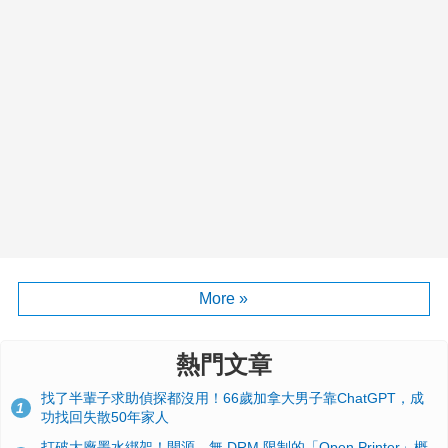
More »
熱門文章
找了半輩子求助偵探都沒用！66歲加拿大男子靠ChatGPT，成
1
功找回失散50年家人
打破大廠墨水綁架！開源、無 DRM 限制的「Open Printer」概