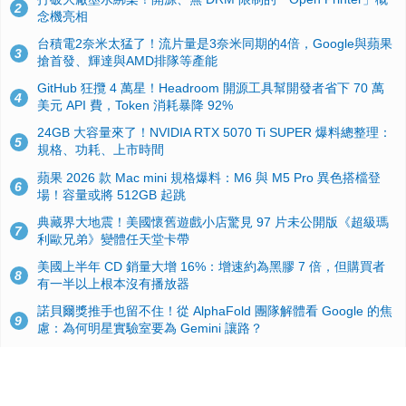
2
念機亮相
台積電2奈米太猛了！流片量是3奈米同期的4倍，Google與蘋果
3
搶首發、輝達與AMD排隊等產能
GitHub 狂攬 4 萬星！Headroom 開源工具幫開發者省下 70 萬
4
美元 API 費，Token 消耗暴降 92%
24GB 大容量來了！NVIDIA RTX 5070 Ti SUPER 爆料總整理：
5
規格、功耗、上市時間
蘋果 2026 款 Mac mini 規格爆料：M6 與 M5 Pro 異色搭檔登
6
場！容量或將 512GB 起跳
典藏界大地震！美國懷舊遊戲小店驚見 97 片未公開版《超級瑪
7
利歐兄弟》變體任天堂卡帶
美國上半年 CD 銷量大增 16%：增速約為黑膠 7 倍，但購買者
8
有一半以上根本沒有播放器
諾貝爾獎推手也留不住！從 AlphaFold 團隊解體看 Google 的焦
9
慮：為何明星實驗室要為 Gemini 讓路？
用AI省下4小時竟被塞更多工作！過來人曝光：為什麼優秀員工
10
不再跟你分享怎麼使用AI