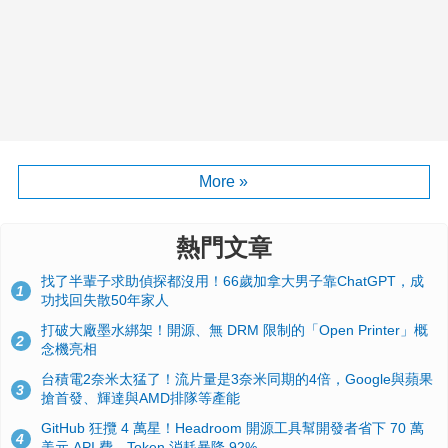
More »
熱門文章
找了半輩子求助偵探都沒用！66歲加拿大男子靠ChatGPT，成
1
功找回失散50年家人
打破大廠墨水綁架！開源、無 DRM 限制的「Open Printer」概
2
念機亮相
台積電2奈米太猛了！流片量是3奈米同期的4倍，Google與蘋果
3
搶首發、輝達與AMD排隊等產能
GitHub 狂攬 4 萬星！Headroom 開源工具幫開發者省下 70 萬
4
美元 API 費，Token 消耗暴降 92%