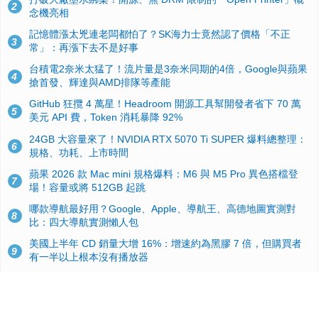
2
念機亮相
記憶體漲太兇連老闆都怕了？SK海力士竟然認了價格「不正
3
常」：再漲下去不是好事
台積電2奈米太猛了！流片量是3奈米同期的4倍，Google與蘋果
4
搶首發、輝達與AMD排隊等產能
GitHub 狂攬 4 萬星！Headroom 開源工具幫開發者省下 70 萬
5
美元 API 費，Token 消耗暴降 92%
24GB 大容量來了！NVIDIA RTX 5070 Ti SUPER 爆料總整理：
6
規格、功耗、上市時間
蘋果 2026 款 Mac mini 規格爆料：M6 與 M5 Pro 異色搭檔登
7
場！容量或將 512GB 起跳
哪款導航最好用？Google、Apple、導航王、高德地圖實測對
8
比：四大導航實測懶人包
美國上半年 CD 銷量大增 16%：增速約為黑膠 7 倍，但購買者
9
有一半以上根本沒有播放器
諾貝爾獎推手也留不住！從 AlphaFold 團隊解體看 Google 的焦
10
慮：為何明星實驗室要為 Gemini 讓路？