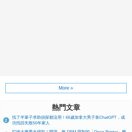
More »
熱門文章
找了半輩子求助偵探都沒用！66歲加拿大男子靠ChatGPT，成
1
功找回失散50年家人
打破大廠墨水綁架！開源、無 DRM 限制的「Open Printer」概