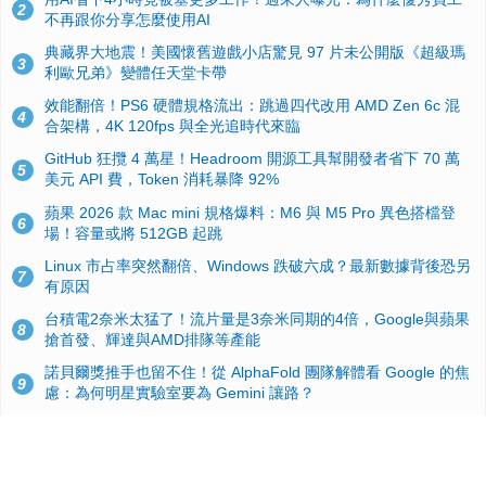
2
不再跟你分享怎麼使用AI
典藏界大地震！美國懷舊遊戲小店驚見 97 片未公開版《超級瑪
3
利歐兄弟》變體任天堂卡帶
效能翻倍！PS6 硬體規格流出：跳過四代改用 AMD Zen 6c 混
4
合架構，4K 120fps 與全光追時代來臨
GitHub 狂攬 4 萬星！Headroom 開源工具幫開發者省下 70 萬
5
美元 API 費，Token 消耗暴降 92%
蘋果 2026 款 Mac mini 規格爆料：M6 與 M5 Pro 異色搭檔登
6
場！容量或將 512GB 起跳
Linux 市占率突然翻倍、Windows 跌破六成？最新數據背後恐另
7
有原因
台積電2奈米太猛了！流片量是3奈米同期的4倍，Google與蘋果
8
搶首發、輝達與AMD排隊等產能
諾貝爾獎推手也留不住！從 AlphaFold 團隊解體看 Google 的焦
9
慮：為何明星實驗室要為 Gemini 讓路？
ASUS Pad 開賣！12.2 吋雙層 OLED、售價 19,900 元，指定電
10
信資費最低 0 元入手