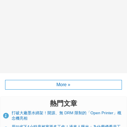
More »
熱門文章
打破大廠墨水綁架！開源、無 DRM 限制的「Open Printer」概
1
念機亮相
用AI省下4小時竟被塞更多工作！過來人曝光：為什麼優秀員工