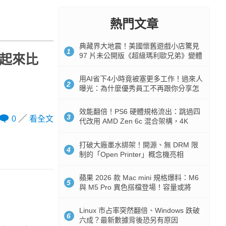
熱門文章
典藏界大地震！美國懷舊遊戲小店驚見
1
97 片未公開版《超級瑪利歐兄弟》變體
縮起來比
任天堂卡帶
用AI省下4小時竟被塞更多工作！過來人
2
曝光：為什麼優秀員工不再跟你分享怎
麼使用AI
效能翻倍！PS6 硬體規格流出：跳過四
3
0
看全文
代改用 AMD Zen 6c 混合架構，4K
120fps 與全光追時代來臨
打破大廠墨水綁架！開源、無 DRM 限
4
制的「Open Printer」概念機亮相
蘋果 2026 款 Mac mini 規格爆料：M6
5
與 M5 Pro 異色搭檔登場！容量或將
512GB 起跳
Linux 市占率突然翻倍、Windows 跌破
6
六成？最新數據背後恐另有原因