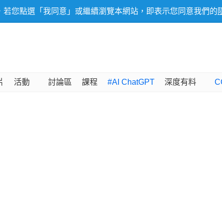
，若您點選「我同意」或繼續瀏覽本網站，即表示您同意我們的
片
活動
討論區
課程
#AI ChatGPT
深度有料
C