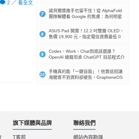
2
看全文
諾貝爾獎推手也留不住！從 AlphaFold
7
團隊解體看 Google 的焦慮：為何明星
實驗室要為 Gemini 讓路？
ASUS Pad 開賣！12.2 吋雙層 OLED、
8
售價 19,900 元，指定電信資費最低 0
元入手
Codex、Work、Chat到底該選誰？
9
OpenAI 總裁坦承 ChatGPT 目前程式介
面混亂：未來用戶將不用區分
手機真的能「一鍵自毀」！他靠這招讓
10
海關查不到資料卻被告，GrapheneOS
開源隱私系統官方力挺
旗下媒體與品牌
聯絡我們
款
T客邦
網站內容勘誤