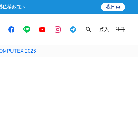
隱私權政策
。
我同意
登入
註冊
OMPUTEX 2026