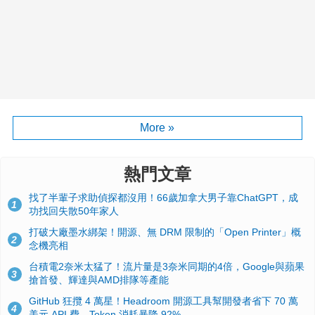
More »
熱門文章
找了半輩子求助偵探都沒用！66歲加拿大男子靠ChatGPT，成
1
功找回失散50年家人
打破大廠墨水綁架！開源、無 DRM 限制的「Open Printer」概
2
念機亮相
台積電2奈米太猛了！流片量是3奈米同期的4倍，Google與蘋果
3
搶首發、輝達與AMD排隊等產能
GitHub 狂攬 4 萬星！Headroom 開源工具幫開發者省下 70 萬
4
美元 API 費，Token 消耗暴降 92%