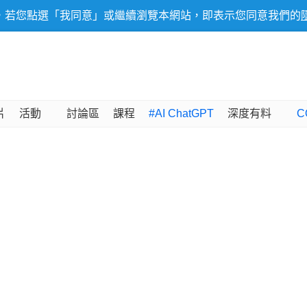
，若您點選「我同意」或繼續瀏覽本網站，即表示您同意我們的
片
活動
討論區
課程
#AI ChatGPT
深度有料
C