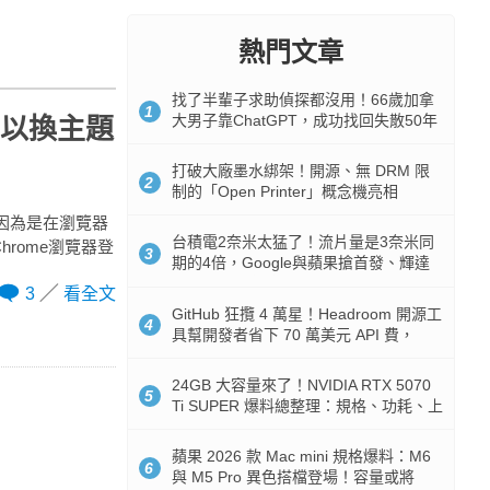
熱門文章
找了半輩子求助偵探都沒用！66歲加拿
1
大男子靠ChatGPT，成功找回失散50年
可以換主題
家人
打破大廠墨水綁架！開源、無 DRM 限
2
制的「Open Printer」概念機亮相
但因為是在瀏覽器
台積電2奈米太猛了！流片量是3奈米同
rome瀏覽器登
3
期的4倍，Google與蘋果搶首發、輝達
與AMD排隊等產能
3
看全文
GitHub 狂攬 4 萬星！Headroom 開源工
4
具幫開發者省下 70 萬美元 API 費，
Token 消耗暴降 92%
24GB 大容量來了！NVIDIA RTX 5070
5
Ti SUPER 爆料總整理：規格、功耗、上
市時間
蘋果 2026 款 Mac mini 規格爆料：M6
6
與 M5 Pro 異色搭檔登場！容量或將