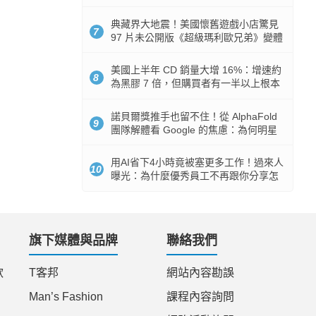
512GB 起跳
典藏界大地震！美國懷舊遊戲小店驚見
7
97 片未公開版《超級瑪利歐兄弟》變體
任天堂卡帶
美國上半年 CD 銷量大增 16%：增速約
8
為黑膠 7 倍，但購買者有一半以上根本
沒有播放器
諾貝爾獎推手也留不住！從 AlphaFold
9
團隊解體看 Google 的焦慮：為何明星
實驗室要為 Gemini 讓路？
用AI省下4小時竟被塞更多工作！過來人
10
曝光：為什麼優秀員工不再跟你分享怎
麼使用AI
旗下媒體與品牌
聯絡我們
款
T客邦
網站內容勘誤
Man’s Fashion
課程內容詢問