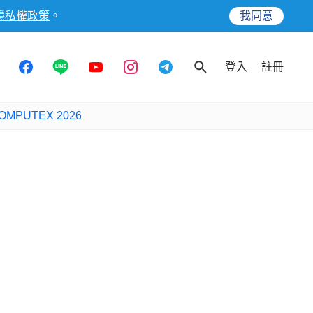
隱私權政策
。
我同意
登入
註冊
OMPUTEX 2026