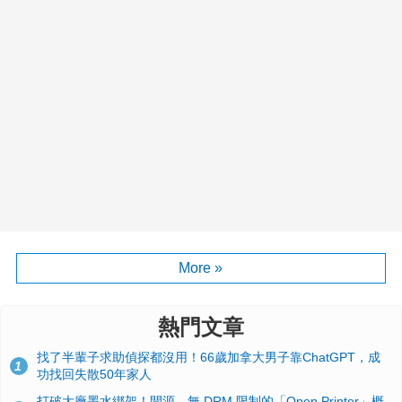
More »
熱門文章
找了半輩子求助偵探都沒用！66歲加拿大男子靠ChatGPT，成
1
功找回失散50年家人
打破大廠墨水綁架！開源、無 DRM 限制的「Open Printer」概