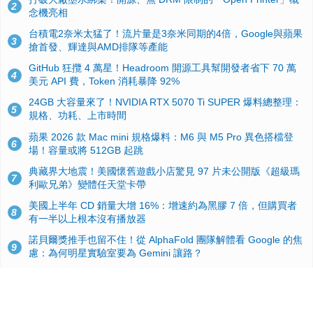
2
念機亮相
台積電2奈米太猛了！流片量是3奈米同期的4倍，Google與蘋果
3
搶首發、輝達與AMD排隊等產能
GitHub 狂攬 4 萬星！Headroom 開源工具幫開發者省下 70 萬
4
美元 API 費，Token 消耗暴降 92%
24GB 大容量來了！NVIDIA RTX 5070 Ti SUPER 爆料總整理：
5
規格、功耗、上市時間
蘋果 2026 款 Mac mini 規格爆料：M6 與 M5 Pro 異色搭檔登
6
場！容量或將 512GB 起跳
典藏界大地震！美國懷舊遊戲小店驚見 97 片未公開版《超級瑪
7
利歐兄弟》變體任天堂卡帶
美國上半年 CD 銷量大增 16%：增速約為黑膠 7 倍，但購買者
8
有一半以上根本沒有播放器
諾貝爾獎推手也留不住！從 AlphaFold 團隊解體看 Google 的焦
9
慮：為何明星實驗室要為 Gemini 讓路？
用AI省下4小時竟被塞更多工作！過來人曝光：為什麼優秀員工
10
不再跟你分享怎麼使用AI