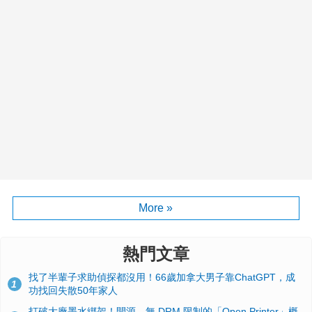
More »
熱門文章
找了半輩子求助偵探都沒用！66歲加拿大男子靠ChatGPT，成
1
功找回失散50年家人
打破大廠墨水綁架！開源、無 DRM 限制的「Open Printer」概