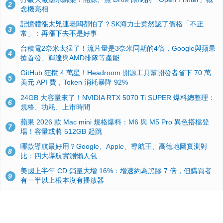
2
念機亮相
記憶體漲太兇連老闆都怕了？SK海力士竟然認了價格「不正
3
常」：再漲下去不是好事
台積電2奈米太猛了！流片量是3奈米同期的4倍，Google與蘋果
4
搶首發、輝達與AMD排隊等產能
GitHub 狂攬 4 萬星！Headroom 開源工具幫開發者省下 70 萬
5
美元 API 費，Token 消耗暴降 92%
24GB 大容量來了！NVIDIA RTX 5070 Ti SUPER 爆料總整理：
6
規格、功耗、上市時間
蘋果 2026 款 Mac mini 規格爆料：M6 與 M5 Pro 異色搭檔登
7
場！容量或將 512GB 起跳
哪款導航最好用？Google、Apple、導航王、高德地圖實測對
8
比：四大導航實測懶人包
美國上半年 CD 銷量大增 16%：增速約為黑膠 7 倍，但購買者
9
有一半以上根本沒有播放器
諾貝爾獎推手也留不住！從 AlphaFold 團隊解體看 Google 的焦
10
慮：為何明星實驗室要為 Gemini 讓路？