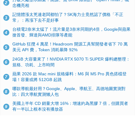
2
念機亮相
記憶體漲太兇連老闆都怕了？SK海力士竟然認了價格「不正
3
常」：再漲下去不是好事
台積電2奈米太猛了！流片量是3奈米同期的4倍，Google與蘋果
4
搶首發、輝達與AMD排隊等產能
GitHub 狂攬 4 萬星！Headroom 開源工具幫開發者省下 70 萬
5
美元 API 費，Token 消耗暴降 92%
24GB 大容量來了！NVIDIA RTX 5070 Ti SUPER 爆料總整理：
6
規格、功耗、上市時間
蘋果 2026 款 Mac mini 規格爆料：M6 與 M5 Pro 異色搭檔登
7
場！容量或將 512GB 起跳
哪款導航最好用？Google、Apple、導航王、高德地圖實測對
8
比：四大導航實測懶人包
美國上半年 CD 銷量大增 16%：增速約為黑膠 7 倍，但購買者
9
有一半以上根本沒有播放器
諾貝爾獎推手也留不住！從 AlphaFold 團隊解體看 Google 的焦
10
慮：為何明星實驗室要為 Gemini 讓路？