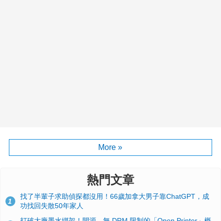
More »
熱門文章
找了半輩子求助偵探都沒用！66歲加拿大男子靠ChatGPT，成
1
功找回失散50年家人
打破大廠墨水綁架！開源、無 DRM 限制的「Open Printer」概