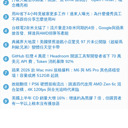
2
念機亮相
用AI省下4小時竟被塞更多工作！過來人曝光：為什麼優秀員工
3
不再跟你分享怎麼使用AI
台積電2奈米太猛了！流片量是3奈米同期的4倍，Google與蘋果
4
搶首發、輝達與AMD排隊等產能
典藏界大地震！美國懷舊遊戲小店驚見 97 片未公開版《超級瑪
5
利歐兄弟》變體任天堂卡帶
GitHub 狂攬 4 萬星！Headroom 開源工具幫開發者省下 70 萬
6
美元 API 費，Token 消耗暴降 92%
蘋果 2026 款 Mac mini 規格爆料：M6 與 M5 Pro 異色搭檔登
7
場！容量或將 512GB 起跳
效能翻倍！PS6 硬體規格流出：跳過四代改用 AMD Zen 6c 混
8
合架構，4K 120fps 與全光追時代來臨
美國上半年 CD 銷量大增 16%：增速約為黑膠 7 倍，但購買者
9
有一半以上根本沒有播放器
諾貝爾獎推手也留不住！從 AlphaFold 團隊解體看 Google 的焦
10
慮：為何明星實驗室要為 Gemini 讓路？