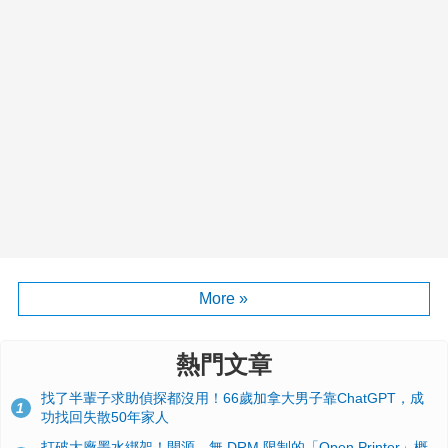
More »
熱門文章
找了半輩子求助偵探都沒用！66歲加拿大男子靠ChatGPT，成
1
功找回失散50年家人
打破大廠墨水綁架！開源、無 DRM 限制的「Open Printer」概