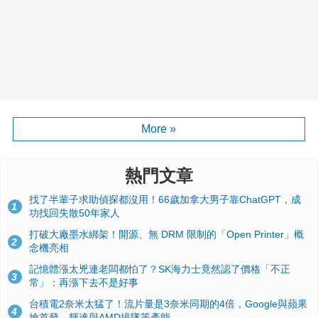
More »
熱門文章
找了半輩子求助偵探都沒用！66歲加拿大男子靠ChatGPT，成
1
功找回失散50年家人
打破大廠墨水綁架！開源、無 DRM 限制的「Open Printer」概
2
念機亮相
記憶體漲太兇連老闆都怕了？SK海力士竟然認了價格「不正
3
常」：再漲下去不是好事
台積電2奈米太猛了！流片量是3奈米同期的4倍，Google與蘋果
4
搶首發、輝達與AMD排隊等產能