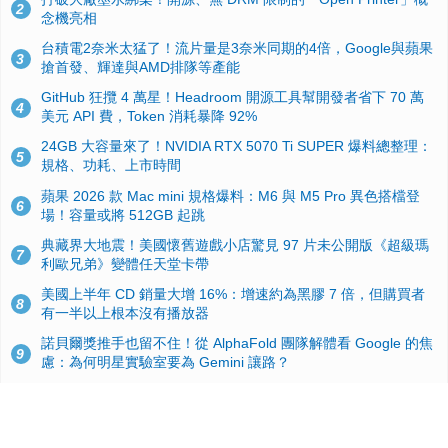
2
念機亮相
台積電2奈米太猛了！流片量是3奈米同期的4倍，Google與蘋果
3
搶首發、輝達與AMD排隊等產能
GitHub 狂攬 4 萬星！Headroom 開源工具幫開發者省下 70 萬
4
美元 API 費，Token 消耗暴降 92%
24GB 大容量來了！NVIDIA RTX 5070 Ti SUPER 爆料總整理：
5
規格、功耗、上市時間
蘋果 2026 款 Mac mini 規格爆料：M6 與 M5 Pro 異色搭檔登
6
場！容量或將 512GB 起跳
典藏界大地震！美國懷舊遊戲小店驚見 97 片未公開版《超級瑪
7
利歐兄弟》變體任天堂卡帶
美國上半年 CD 銷量大增 16%：增速約為黑膠 7 倍，但購買者
8
有一半以上根本沒有播放器
諾貝爾獎推手也留不住！從 AlphaFold 團隊解體看 Google 的焦
9
慮：為何明星實驗室要為 Gemini 讓路？
用AI省下4小時竟被塞更多工作！過來人曝光：為什麼優秀員工
10
不再跟你分享怎麼使用AI