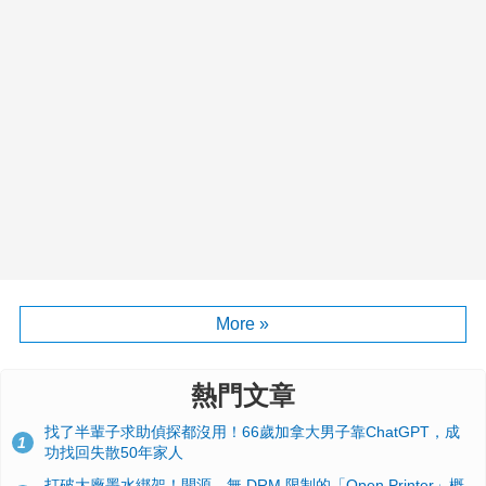
More »
熱門文章
找了半輩子求助偵探都沒用！66歲加拿大男子靠ChatGPT，成
1
功找回失散50年家人
打破大廠墨水綁架！開源、無 DRM 限制的「Open Printer」概