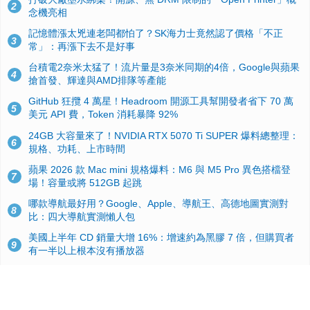
2
念機亮相
記憶體漲太兇連老闆都怕了？SK海力士竟然認了價格「不正
3
常」：再漲下去不是好事
台積電2奈米太猛了！流片量是3奈米同期的4倍，Google與蘋果
4
搶首發、輝達與AMD排隊等產能
GitHub 狂攬 4 萬星！Headroom 開源工具幫開發者省下 70 萬
5
美元 API 費，Token 消耗暴降 92%
24GB 大容量來了！NVIDIA RTX 5070 Ti SUPER 爆料總整理：
6
規格、功耗、上市時間
蘋果 2026 款 Mac mini 規格爆料：M6 與 M5 Pro 異色搭檔登
7
場！容量或將 512GB 起跳
哪款導航最好用？Google、Apple、導航王、高德地圖實測對
8
比：四大導航實測懶人包
美國上半年 CD 銷量大增 16%：增速約為黑膠 7 倍，但購買者
9
有一半以上根本沒有播放器
諾貝爾獎推手也留不住！從 AlphaFold 團隊解體看 Google 的焦
10
慮：為何明星實驗室要為 Gemini 讓路？