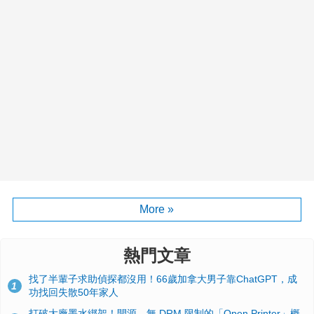
More »
熱門文章
找了半輩子求助偵探都沒用！66歲加拿大男子靠ChatGPT，成
1
功找回失散50年家人
打破大廠墨水綁架！開源、無 DRM 限制的「Open Printer」概