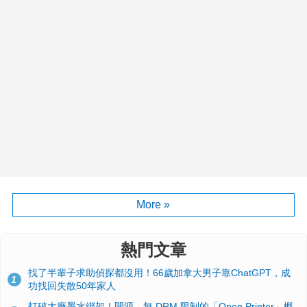
More »
熱門文章
找了半輩子求助偵探都沒用！66歲加拿大男子靠ChatGPT，成
1
功找回失散50年家人
打破大廠墨水綁架！開源、無 DRM 限制的「Open Printer」概