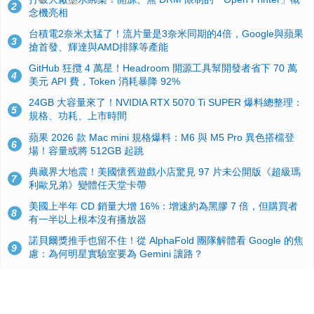
2
念機亮相
台積電2奈米太猛了！流片量是3奈米同期的4倍，Google與蘋果
3
搶首發、輝達與AMD排隊等產能
GitHub 狂攬 4 萬星！Headroom 開源工具幫開發者省下 70 萬
4
美元 API 費，Token 消耗暴降 92%
24GB 大容量來了！NVIDIA RTX 5070 Ti SUPER 爆料總整理：
5
規格、功耗、上市時間
蘋果 2026 款 Mac mini 規格爆料：M6 與 M5 Pro 異色搭檔登
6
場！容量或將 512GB 起跳
典藏界大地震！美國懷舊遊戲小店驚見 97 片未公開版《超級瑪
7
利歐兄弟》變體任天堂卡帶
美國上半年 CD 銷量大增 16%：增速約為黑膠 7 倍，但購買者
8
有一半以上根本沒有播放器
諾貝爾獎推手也留不住！從 AlphaFold 團隊解體看 Google 的焦
9
慮：為何明星實驗室要為 Gemini 讓路？
用AI省下4小時竟被塞更多工作！過來人曝光：為什麼優秀員工
10
不再跟你分享怎麼使用AI