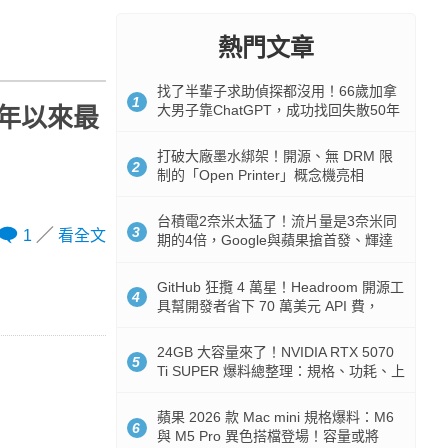
熱門文章
找了半輩子求助偵探都沒用！66歲加拿
1
大男子靠ChatGPT，成功找回失散50年
6年以來最
家人
打破大廠墨水綁架！開源、無 DRM 限
2
制的「Open Printer」概念機亮相
台積電2奈米太猛了！流片量是3奈米同
3
1
看全文
期的4倍，Google與蘋果搶首發、輝達
與AMD排隊等產能
GitHub 狂攬 4 萬星！Headroom 開源工
4
具幫開發者省下 70 萬美元 API 費，
Token 消耗暴降 92%
24GB 大容量來了！NVIDIA RTX 5070
5
Ti SUPER 爆料總整理：規格、功耗、上
市時間
蘋果 2026 款 Mac mini 規格爆料：M6
6
與 M5 Pro 異色搭檔登場！容量或將