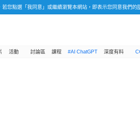
，若您點選「我同意」或繼續瀏覽本網站，即表示您同意我們的
片
活動
討論區
課程
#AI ChatGPT
深度有料
C