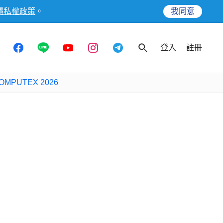
隱私權政策
。
我同意
登入
註冊
OMPUTEX 2026