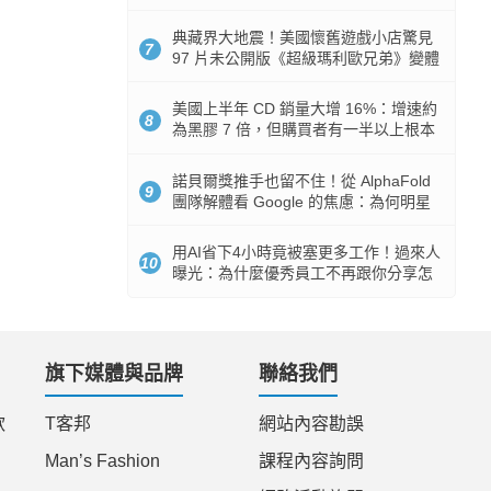
512GB 起跳
典藏界大地震！美國懷舊遊戲小店驚見
7
97 片未公開版《超級瑪利歐兄弟》變體
任天堂卡帶
美國上半年 CD 銷量大增 16%：增速約
8
為黑膠 7 倍，但購買者有一半以上根本
沒有播放器
諾貝爾獎推手也留不住！從 AlphaFold
9
團隊解體看 Google 的焦慮：為何明星
實驗室要為 Gemini 讓路？
用AI省下4小時竟被塞更多工作！過來人
10
曝光：為什麼優秀員工不再跟你分享怎
麼使用AI
旗下媒體與品牌
聯絡我們
款
T客邦
網站內容勘誤
Man’s Fashion
課程內容詢問