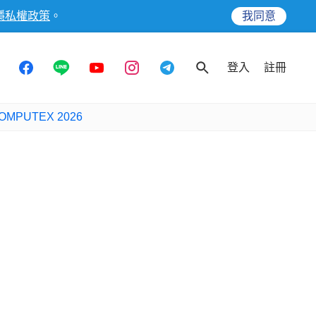
隱私權政策
。
我同意
登入
註冊
OMPUTEX 2026