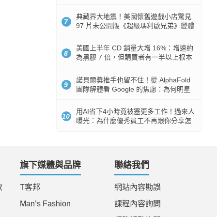
512GB 起跳
典藏界大地震！美國懷舊遊戲小店驚見
7
97 片未公開版《超級瑪利歐兄弟》變體
任天堂卡帶
美國上半年 CD 銷量大增 16%：增速約
8
為黑膠 7 倍，但購買者有一半以上根本
沒有播放器
諾貝爾獎推手也留不住！從 AlphaFold
9
團隊解體看 Google 的焦慮：為何明星
實驗室要為 Gemini 讓路？
用AI省下4小時竟被塞更多工作！過來人
10
曝光：為什麼優秀員工不再跟你分享怎
麼使用AI
旗下媒體與品牌
聯絡我們
款
T客邦
網站內容勘誤
Man’s Fashion
課程內容詢問