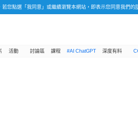
，若您點選「我同意」或繼續瀏覽本網站，即表示您同意我們的
片
活動
討論區
課程
#AI ChatGPT
深度有料
C