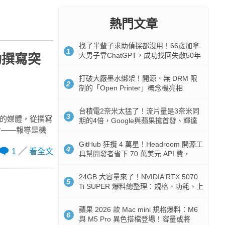
熱門文章
找了半輩子求助偵探都沒用！66歲加拿
1
大男子靠ChatGPT，成功找回失散50年
動撰寫突
家人
打破大廠墨水綁架！開源、無 DRM 限
2
制的「Open Printer」概念機亮相
台積電2奈米太猛了！流片量是3奈米同
3
件的媒體，從撰寫
期的4倍，Google與蘋果搶首發、輝達
於——報導是機
與AMD排隊等產能
GitHub 狂攬 4 萬星！Headroom 開源工
4
1
看全文
具幫開發者省下 70 萬美元 API 費，
Token 消耗暴降 92%
24GB 大容量來了！NVIDIA RTX 5070
5
Ti SUPER 爆料總整理：規格、功耗、上
市時間
蘋果 2026 款 Mac mini 規格爆料：M6
6
與 M5 Pro 異色搭檔登場！容量或將