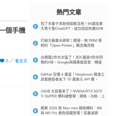
熱門文章
找了半輩子求助偵探都沒用！66歲加拿
1
大男子靠ChatGPT，成功找回失散50年
溫一個手機
家人
打破大廠墨水綁架！開源、無 DRM 限
2
制的「Open Printer」概念機亮相
台積電2奈米太猛了！流片量是3奈米同
3
0
看全文
期的4倍，Google與蘋果搶首發、輝達
與AMD排隊等產能
GitHub 狂攬 4 萬星！Headroom 開源工
4
具幫開發者省下 70 萬美元 API 費，
Token 消耗暴降 92%
24GB 大容量來了！NVIDIA RTX 5070
5
Ti SUPER 爆料總整理：規格、功耗、上
市時間
蘋果 2026 款 Mac mini 規格爆料：M6
6
與 M5 Pro 異色搭檔登場！容量或將