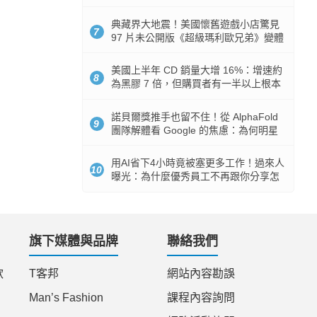
512GB 起跳
典藏界大地震！美國懷舊遊戲小店驚見
7
97 片未公開版《超級瑪利歐兄弟》變體
任天堂卡帶
美國上半年 CD 銷量大增 16%：增速約
8
為黑膠 7 倍，但購買者有一半以上根本
沒有播放器
諾貝爾獎推手也留不住！從 AlphaFold
9
團隊解體看 Google 的焦慮：為何明星
實驗室要為 Gemini 讓路？
用AI省下4小時竟被塞更多工作！過來人
10
曝光：為什麼優秀員工不再跟你分享怎
麼使用AI
旗下媒體與品牌
聯絡我們
款
T客邦
網站內容勘誤
Man’s Fashion
課程內容詢問