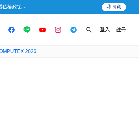
隱私權政策
。
我同意
登入
註冊
OMPUTEX 2026