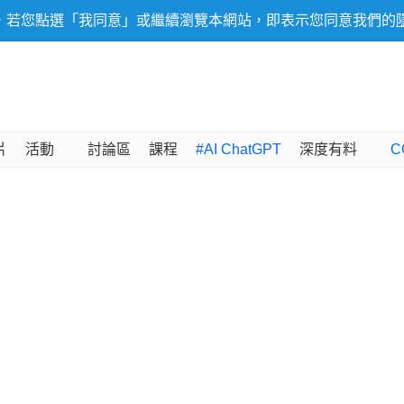
，若您點選「我同意」或繼續瀏覽本網站，即表示您同意我們的
片
活動
討論區
課程
#AI ChatGPT
深度有料
C