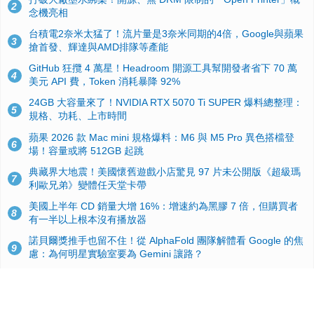
2
念機亮相
台積電2奈米太猛了！流片量是3奈米同期的4倍，Google與蘋果
3
搶首發、輝達與AMD排隊等產能
GitHub 狂攬 4 萬星！Headroom 開源工具幫開發者省下 70 萬
4
美元 API 費，Token 消耗暴降 92%
24GB 大容量來了！NVIDIA RTX 5070 Ti SUPER 爆料總整理：
5
規格、功耗、上市時間
蘋果 2026 款 Mac mini 規格爆料：M6 與 M5 Pro 異色搭檔登
6
場！容量或將 512GB 起跳
典藏界大地震！美國懷舊遊戲小店驚見 97 片未公開版《超級瑪
7
利歐兄弟》變體任天堂卡帶
美國上半年 CD 銷量大增 16%：增速約為黑膠 7 倍，但購買者
8
有一半以上根本沒有播放器
諾貝爾獎推手也留不住！從 AlphaFold 團隊解體看 Google 的焦
9
慮：為何明星實驗室要為 Gemini 讓路？
用AI省下4小時竟被塞更多工作！過來人曝光：為什麼優秀員工
10
不再跟你分享怎麼使用AI