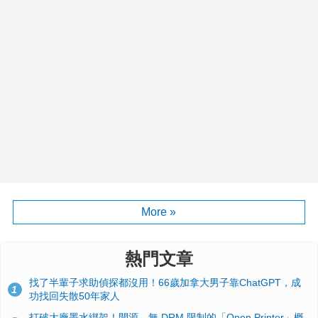
More »
熱門文章
找了半輩子求助偵探都沒用！66歲加拿大男子靠ChatGPT，成
1
功找回失散50年家人
打破大廠墨水綁架！開源、無 DRM 限制的「Open Printer」概