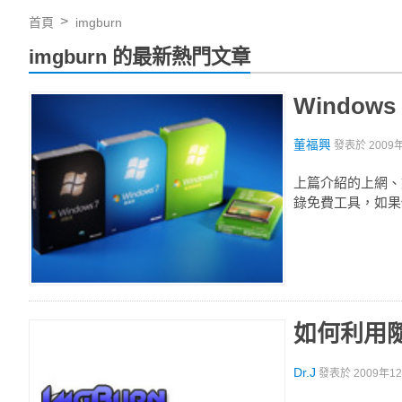
首頁
imgburn
imgburn 的最新熱門文章
Window
董福興
發表於
2009
上篇介紹的上網、
錄免費工具，如果
如何利用隨
Dr.J
發表於
2009年12