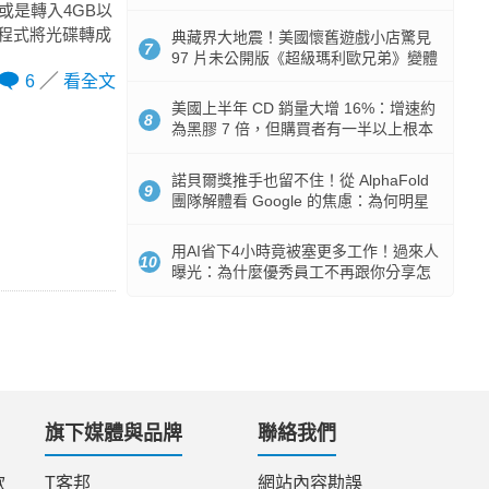
512GB 起跳
或是轉入4GB以
具程式將光碟轉成
典藏界大地震！美國懷舊遊戲小店驚見
7
97 片未公開版《超級瑪利歐兄弟》變體
任天堂卡帶
6
看全文
美國上半年 CD 銷量大增 16%：增速約
8
為黑膠 7 倍，但購買者有一半以上根本
沒有播放器
諾貝爾獎推手也留不住！從 AlphaFold
9
團隊解體看 Google 的焦慮：為何明星
實驗室要為 Gemini 讓路？
用AI省下4小時竟被塞更多工作！過來人
10
曝光：為什麼優秀員工不再跟你分享怎
麼使用AI
旗下媒體與品牌
聯絡我們
款
T客邦
網站內容勘誤