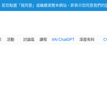
，若您點選「我同意」或繼續瀏覽本網站，即表示您同意我們的
片
活動
討論區
課程
#AI ChatGPT
深度有料
C