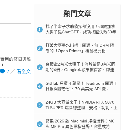
熱門文章
找了半輩子求助偵探都沒用！66歲加拿
1
大男子靠ChatGPT，成功找回失散50年
家人
打破大廠墨水綁架！開源、無 DRM 限
2
制的「Open Printer」概念機亮相
很實用的修圖與燒
台積電2奈米太猛了！流片量是3奈米同
求！
3
期的4倍，Google與蘋果搶首發、輝達
7
看全文
與AMD排隊等產能
GitHub 狂攬 4 萬星！Headroom 開源工
4
具幫開發者省下 70 萬美元 API 費，
Token 消耗暴降 92%
24GB 大容量來了！NVIDIA RTX 5070
5
Ti SUPER 爆料總整理：規格、功耗、上
市時間
蘋果 2026 款 Mac mini 規格爆料：M6
6
與 M5 Pro 異色搭檔登場！容量或將