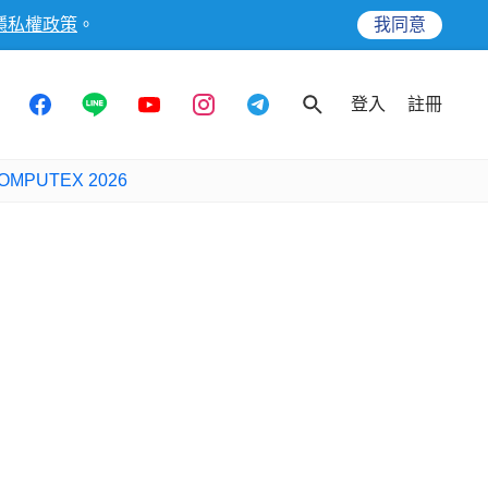
隱私權政策
。
我同意
登入
註冊
OMPUTEX 2026