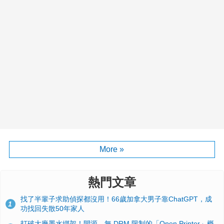
More »
熱門文章
找了半輩子求助偵探都沒用！66歲加拿大男子靠ChatGPT，成
1
功找回失散50年家人
打破大廠墨水綁架！開源、無 DRM 限制的「Open Printer」概