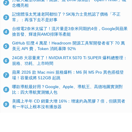
2
念機亮相
記憶體漲太兇連老闆都怕了？SK海力士竟然認了價格「不正
3
常」：再漲下去不是好事
台積電2奈米太猛了！流片量是3奈米同期的4倍，Google與蘋果
4
搶首發、輝達與AMD排隊等產能
GitHub 狂攬 4 萬星！Headroom 開源工具幫開發者省下 70 萬
5
美元 API 費，Token 消耗暴降 92%
24GB 大容量來了！NVIDIA RTX 5070 Ti SUPER 爆料總整理：
6
規格、功耗、上市時間
蘋果 2026 款 Mac mini 規格爆料：M6 與 M5 Pro 異色搭檔登
7
場！容量或將 512GB 起跳
哪款導航最好用？Google、Apple、導航王、高德地圖實測對
8
比：四大導航實測懶人包
美國上半年 CD 銷量大增 16%：增速約為黑膠 7 倍，但購買者
9
有一半以上根本沒有播放器
諾貝爾獎推手也留不住！從 AlphaFold 團隊解體看 Google 的焦
10
慮：為何明星實驗室要為 Gemini 讓路？