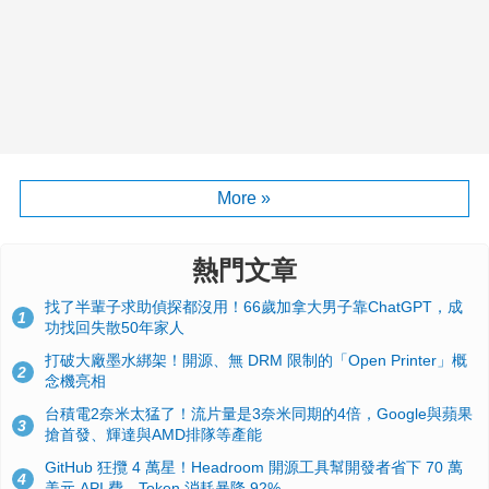
More »
熱門文章
找了半輩子求助偵探都沒用！66歲加拿大男子靠ChatGPT，成
1
功找回失散50年家人
打破大廠墨水綁架！開源、無 DRM 限制的「Open Printer」概
2
念機亮相
台積電2奈米太猛了！流片量是3奈米同期的4倍，Google與蘋果
3
搶首發、輝達與AMD排隊等產能
GitHub 狂攬 4 萬星！Headroom 開源工具幫開發者省下 70 萬
4
美元 API 費，Token 消耗暴降 92%