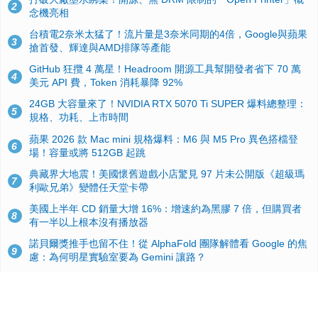
2
念機亮相
台積電2奈米太猛了！流片量是3奈米同期的4倍，Google與蘋果
3
搶首發、輝達與AMD排隊等產能
GitHub 狂攬 4 萬星！Headroom 開源工具幫開發者省下 70 萬
4
美元 API 費，Token 消耗暴降 92%
24GB 大容量來了！NVIDIA RTX 5070 Ti SUPER 爆料總整理：
5
規格、功耗、上市時間
蘋果 2026 款 Mac mini 規格爆料：M6 與 M5 Pro 異色搭檔登
6
場！容量或將 512GB 起跳
典藏界大地震！美國懷舊遊戲小店驚見 97 片未公開版《超級瑪
7
利歐兄弟》變體任天堂卡帶
美國上半年 CD 銷量大增 16%：增速約為黑膠 7 倍，但購買者
8
有一半以上根本沒有播放器
諾貝爾獎推手也留不住！從 AlphaFold 團隊解體看 Google 的焦
9
慮：為何明星實驗室要為 Gemini 讓路？
用AI省下4小時竟被塞更多工作！過來人曝光：為什麼優秀員工
10
不再跟你分享怎麼使用AI