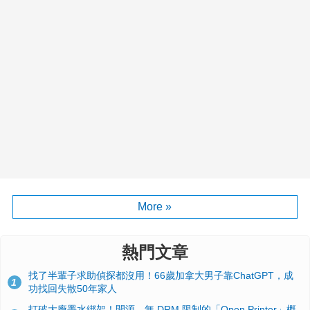
More »
熱門文章
找了半輩子求助偵探都沒用！66歲加拿大男子靠ChatGPT，成
1
功找回失散50年家人
打破大廠墨水綁架！開源、無 DRM 限制的「Open Printer」概